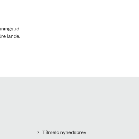
sningstid
re lande.
Tilmeld nyhedsbrev