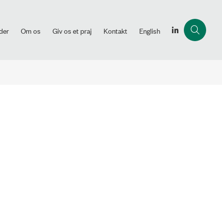
der
Om os
Giv os et praj
Kontakt
English