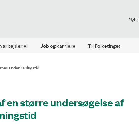
Nyhe
 arbejder vi
Job og karriere
Til Folketinget
rnes undervisnings­tid
f en større undersøgelse af
ings­tid