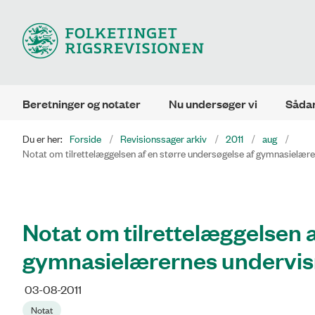
Beretninger og notater
Nu undersøger vi
Sådan
Du er her:
Forside
Revisionssager arkiv
2011
aug
Notat om tilrettelæggelsen af en større undersøgelse af gymnasielære
Notat om tilrettelæggelsen a
gymnasielærernes undervisn
03-08-2011
Notat