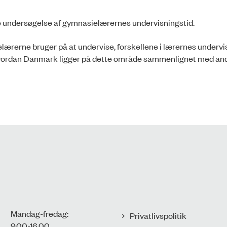
re undersøgelse af gymnasielærernes undervisningstid.
elærerne bruger på at undervise, forskellene i lærernes undervi
hvordan Danmark ligger på dette område sammenlignet med and
Mandag-fredag:
Privatlivspolitik
9.00-16.00​