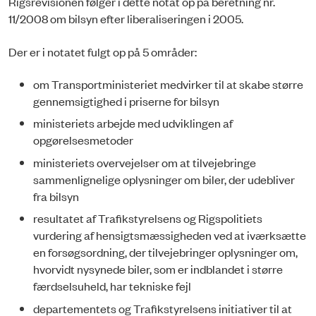
Rigsrevisionen følger i dette notat op på beretning nr.
11/2008 om bilsyn efter liberaliseringen i 2005.
Der er i notatet fulgt op på 5 områder:
om Transportministeriet medvirker til at skabe større
gennemsigtighed i priserne for bilsyn
ministeriets arbejde med udviklingen af
opgørelsesmetoder
ministeriets overvejelser om at tilvejebringe
sammenlignelige oplysninger om biler, der udebliver
fra bilsyn
resultatet af Trafikstyrelsens og Rigspolitiets
vurdering af hensigtsmæssigheden ved at iværksætte
en forsøgsordning, der tilvejebringer oplysninger om,
hvorvidt nysynede biler, som er indblandet i større
færdselsuheld, har tekniske fejl
departementets og Trafikstyrelsens initiativer til at