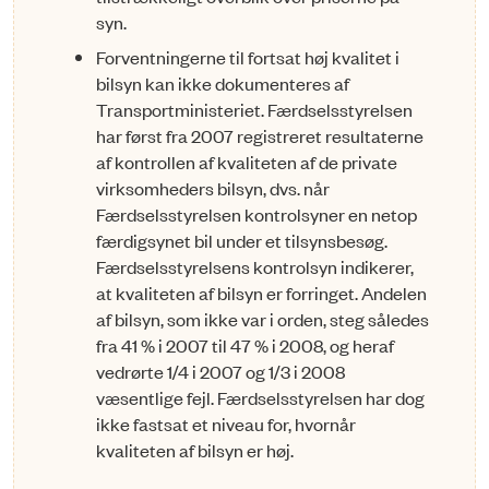
syn.
Forventningerne til fortsat høj kvalitet i
bilsyn kan ikke dokumenteres af
Transport­ministeriet. Færdselsstyrelsen
har først fra 2007 registreret resultaterne
af kontrol­len af kvaliteten af de private
virksomheders bilsyn, dvs. når
Færdselsstyrelsen kontrolsyner en netop
færdigsynet bil under et tilsynsbesøg.
Færdselsstyrelsens kontrolsyn indikerer,
at kvaliteten af bilsyn er forringet. Andelen
af bilsyn, som ikke var i orden, steg således
fra 41 % i 2007 til 47 % i 2008, og heraf
vedrørte 1/4 i 2007 og 1/3 i 2008
væsentlige fejl. Færdselsstyrelsen har dog
ikke fast­sat et niveau for, hvornår
kvaliteten af bilsyn er høj.