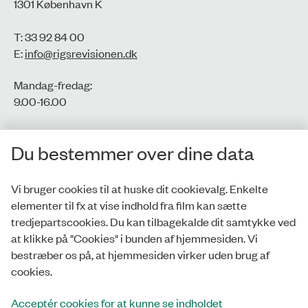
1301 København K
T: 33 92 84 00
E:
info@rigsrevisionen.dk
Mandag-fredag:
9.00-16.00​
CVR-nr.: 77806113
Du bestemmer over dine data
EAN-nr.: 5798000016002
Vi bruger cookies til at huske dit cookievalg. Enkelte
elementer til fx at vise indhold fra film kan sætte
Privatlivspolitik
tredjepartscookies. Du kan tilbagekalde dit samtykke ved
at klikke på "Cookies" i bunden af hjemmesiden. Vi
Whistleblowerordning
bestræber os på, at hjemmesiden virker uden brug af
Tilgængelighedserklæring
cookies.
Cookies
Acceptér cookies for at kunne se indholdet