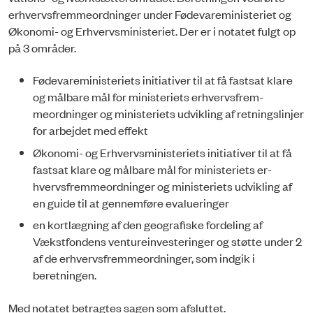
erhvervsfremmeordninger under Fødevaremi­ni­ste­riet og
Økonomi- og Erhvervsministeriet. Der er i notatet fulgt op
på 3 områder.
Fødevareministeriets initiativer til at få fastsat klare
og målbare mål for ministeriets erhvervs­frem­
meordninger og ministeriets udvikling af retningslinjer
for arbejdet med effekt
Økonomi- og Erhvervsministeriets initiativer til at få
fastsat klare og målbare mål for mini­steriets er­
hvervsfremmeordninger og ministeriets udvikling af
en guide til at gennemføre evalueringer
en kortlægning af den geografiske fordeling af
Vækstfondens ventureinveste­rin­ger og støtte under 2
af de erhvervsfremmeordninger, som indgik i
beretningen.
Med notatet betragtes sagen som afsluttet.