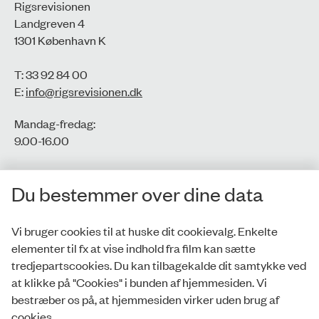
Rigsrevisionen
Landgreven 4
1301 København K
T: 33 92 84 00
E:
info@rigsrevisionen.dk
Mandag-fredag:
9.00-16.00​
CVR-nr.: 77806113
Du bestemmer over dine data
EAN-nr.: 5798000016002
Vi bruger cookies til at huske dit cookievalg. Enkelte
elementer til fx at vise indhold fra film kan sætte
Privatlivspolitik
tredjepartscookies. Du kan tilbagekalde dit samtykke ved
at klikke på "Cookies" i bunden af hjemmesiden. Vi
Whistleblowerordning
bestræber os på, at hjemmesiden virker uden brug af
Tilgængelighedserklæring
cookies.