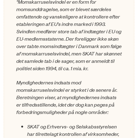
"Momskarruselsvindel er en form for
momsunddragelse, som er blevet særdeles
omfattende og vanskeligere at kontrollere efter
etableringen af EU’s indre marked i 1993.
Svindlen medfører store tab af indtægter i EU og
EU-medlemsstaterne. Der foreligger ikke skøn
over tabte momsindtægter i Danmark som følge
af momskarruselsvindel, men SKAT har skønnet
det samlede tab i de sager, som er anmeldt til
politiet siden 1994, til ca. 1 mia. kr.
Myndighedernes indsats mod
momskarruselsvindel er styrket i de senere år.
Beretningen viser, at myndighedernes indsats
er tilfredsstillende, idet der dog kan peges på
forbedringsmuligheder på nogle områder:
SKAT og Erhvervs- og Selskabsstyrelsen
har tilrettelagt kontrollen af virksomheder,