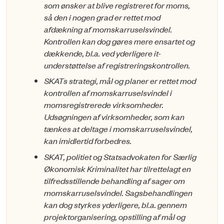
som ønsker at blive registreret for moms,
så den i nogen grad er rettet mod
afdækning af momskarruselsvindel.
Kontrollen kan dog gøres mere ensartet og
dækkende, bl.a. ved yderligere it-
understøttelse af registreringskontrollen.
SKATs strategi, mål og planer er rettet mod
kontrollen af momskarruselsvindel i
momsregistrerede virksomheder.
Udsøgningen af virksomheder, som kan
tænkes at deltage i momskarruselsvindel,
kan imidlertid forbedres.
SKAT, politiet og Statsadvokaten for Særlig
Økonomisk Kriminalitet har tilrettelagt en
tilfredsstillende behandling af sager om
momskarruselsvindel. Sagsbehandlingen
kan dog styrkes yderligere, bl.a. gennem
projektorganisering, opstilling af mål og