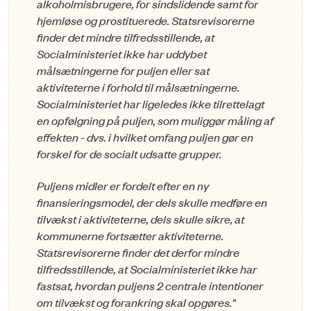
alkoholmisbrugere, for sindslidende samt for
hjemløse og prostituerede. Statsreviso­rerne
finder det mindre tilfredsstillende, at
Socialministeriet ikke har uddybet
målsætningerne for puljen eller sat
aktiviteterne i forhold til målsætningerne.
Socialministeriet har ligeledes ikke til­rettelagt
en opfølgning på puljen, som muliggør måling af
effekten - dvs. i hvilket omfang puljen gør en
forskel for de socialt udsatte grupper.
Puljens midler er fordelt efter en ny
finansieringsmodel, der dels skulle medføre en
tilvækst i ak­tiviteterne, dels skulle sikre, at
kommunerne fortsætter aktiviteterne.
Statsrevisorerne finder det der­for mindre
tilfredsstillende, at Socialministeriet ikke har
fastsat, hvordan puljens 2 centrale inten­tio­ner
om tilvækst og forankring skal opgøres."