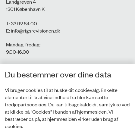
Landgreven 4
1301 København K
T: 33 92 84 00
E:
info@rigsrevisionen.dk
Mandag-fredag:
9.00-16.00​
CVR-nr.: 77806113
Du bestemmer over dine data
EAN-nr.: 5798000016002
Vi bruger cookies til at huske dit cookievalg. Enkelte
elementer til fx at vise indhold fra film kan sætte
Privatlivspolitik
tredjepartscookies. Du kan tilbagekalde dit samtykke ved
at klikke på "Cookies" i bunden af hjemmesiden. Vi
Whistleblowerordning
bestræber os på, at hjemmesiden virker uden brug af
Tilgængelighedserklæring
cookies.
Cookies