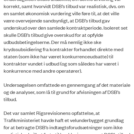
korrekt, samt hvorvidt DSB’s tilbud var realistisk, dvs. om
en samlet økonomisk vurdering ville føre til, at det ville
være overvejende sandsynligt, at DSB’s tilbud gav
underskud over den samlede kontraktperiode. Isoleret set
skulle DSB’s tilbud give overskud for at opfylde
udbudsbetingelserne. Der må nemlig ikke ske
krydssubsidiering fra kontrakter forhandlet direkte med
staten (som ikke har været konkurrenceudsatte) til
kontrakter vundet i udbud (og som således har været i
konkurrence med andre operatører).
Undersøgelsen omfattede en gennemgang af det materiale
og de analyser, som lå til grund for afvisningen af DSB’s
tilbud.
Det var samlet Rigsrevisionens opfattelse, at
Trafikministeriet havde haft et velunderbygget grundlag
for at betragte DSB’s indtægtsforudsætninger som ikke