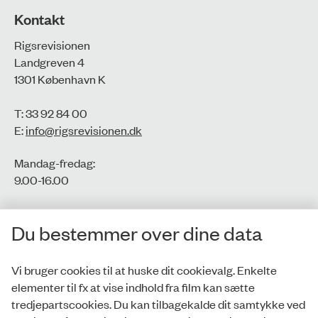
Kontakt
Rigsrevisionen
Landgreven 4
1301 København K
T: 33 92 84 00
E:
info@rigsrevisionen.dk
Mandag-fredag:
9.00-16.00​
CVR-nr.: 77806113
Du bestemmer over dine data
EAN-nr.: 5798000016002
Vi bruger cookies til at huske dit cookievalg. Enkelte
elementer til fx at vise indhold fra film kan sætte
Privatlivspolitik
tredjepartscookies. Du kan tilbagekalde dit samtykke ved