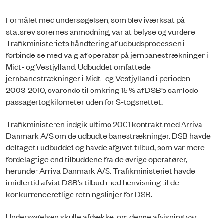
Formålet med undersøgelsen, som blev iværksat på
statsrevisorernes anmodning, var at belyse og vurdere
Trafikministeriets håndtering af udbudsprocessen i
forbindelse med valg af operatør på jernbanestrækninger i
Midt- og Vestjylland. Udbuddet omfattede
jernbanestrækninger i Midt- og Vestjylland i perioden
2003-2010, svarende til omkring 15 % af DSB's samlede
passagertogkilometer uden for S-togsnettet.
Trafikministeren indgik ultimo 2001 kontrakt med Arriva
Danmark A/S om de udbudte banestrækninger. DSB havde
deltaget i udbuddet og havde afgivet tilbud, som var mere
fordelagtige end tilbuddene fra de øvrige operatører,
herunder Arriva Danmark A/S. Trafikministeriet havde
imidlertid afvist DSB’s tilbud med henvisning til de
konkurrenceretlige retningslinjer for DSB.
Undersøgelsen skulle afdække, om denne afvisning var