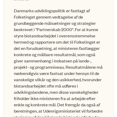
Danmarks udviklingspolitik er fastlagt af
Folketinget gennem vedtagelse af de
grundlæggende må­lsætninger og strategier
beskrevet i "Partnerskab 2000". For at kunne
styre bistandsarbejdet i over­ensstemmelse
hermed og rapportere om det til Folketinget er
det en forudsætning, at ministeren fastlægger
konkrete og målbare resultatmål, som også
giver sammenhæng i indsatsen på lande-,
projekt- og programniveau. Resultatmålene må
nødvendigvis være fastsat under hensyn til de
van­skelige vilkår og den usikkerhed, hvorunder
bistandsarbejdet ofte må udføres i
udviklingslande­ne, men disse vanskeligheder
friholder ikke ministeren fra at arbejde efter
enkle og konkrete mål. Det fremgår da også af
beretningen, at Udenrigsministeriet vil forbedre