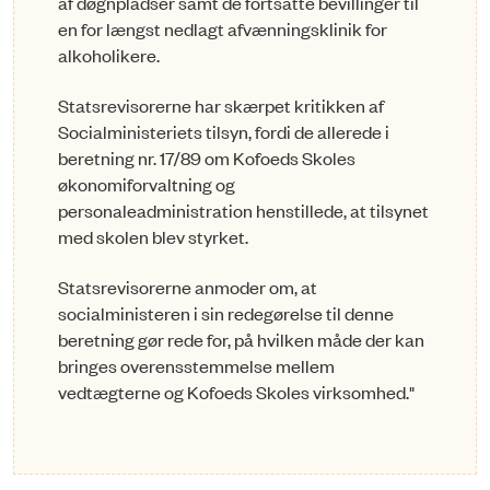
af døgnpladser samt de fortsatte bevillinger til
en for længst ned­lagt afvænningsklinik for
alkoholikere.
Statsrevisorerne har skærpet kritikken af
Socialministeriets tilsyn, fordi de allerede i
beretning nr. 17/89 om Kofoeds Skoles
økonomiforvaltning og
personaleadministration henstillede, at tilsynet
med skolen blev styrket.
Statsrevisorerne anmoder om, at
socialministeren i sin redegørelse til denne
beretning gør rede for, på hvilken måde der kan
bringes overensstemmelse mellem
vedtægterne og Kofoeds Skoles virk­somhed."