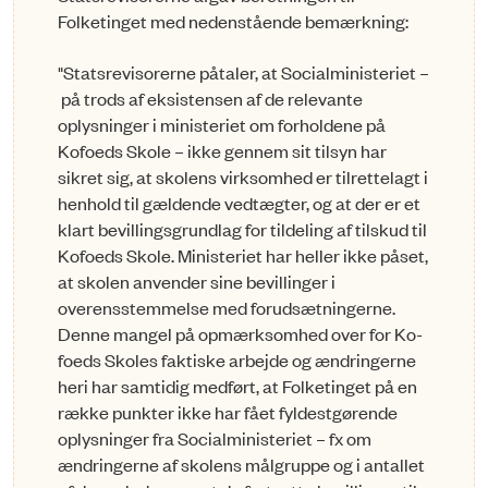
Folketinget med nedenstående bemærkning:
"Statsrevisorerne påtaler, at Socialministeriet
–
på trods af eksistensen af de relevante
oplysnin­ger i ministeriet om forholdene på
Kofoeds Skole
–
ikke gennem sit tilsyn har
sikret sig, at skolens virk­somhed er tilrettelagt i
henhold til gældende vedtægter, og at der er et
klart bevillingsgrundlag for tildeling af tilskud til
Kofoeds Skole. Ministeriet har heller ikke påset,
at skolen anvender sine b­evillinger i
overensstemmelse med forudsætningerne.
Denne mangel på opmærksomhed over for Ko­
foeds Skoles faktiske arbejde og ændringerne
heri har samtidig medført, at Folketinget på en
ræk­ke punkter ikke har fået fyldestgørende
oplysninger fra Socialministeriet
–
fx om
ændringerne af skolens målgruppe og i antallet