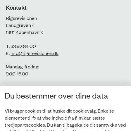
Kontakt
Rigsrevisionen
Landgreven 4
1301 København K
T: 33 92 84 00
E:
info@rigsrevisionen.dk
Mandag-fredag:
9.00-16.00​
CVR-nr.: 77806113
Du bestemmer over dine data
EAN-nr.: 5798000016002
Vi bruger cookies til at huske dit cookievalg. Enkelte
elementer til fx at vise indhold fra film kan sætte
Privatlivspolitik
tredjepartscookies. Du kan tilbagekalde dit samtykke ved