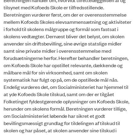
tilsynet med Kofoeds Skole er tilfredsstillende.
Beretningen vurderer først, om der er overensstemmelse
mellem Kofoeds Skoles elevsammensætning og aktiviteter
i forhold til skolens målgruppe og formål som fastsat i
skolens vedtægter. Dernæst bliver det belyst, om skolen
anvender sin driftsbevilling, sine øvrige statslige midler
samt sine private midler i overensstemmelse med
forudsætningerne herfor. Herefter behandler beretningen,
om Kofoeds Skole har opstillet relevante, dækkende og
målbare mål for sin virksomhed, samt om skolen
systematisk har fulgt op på, om de opstillede mål nås.
Endelig vurderes det, om Socialministeriet har hjemmel til
at yde Kofoeds Skole tilskud, samt om der er tilgået
Folketinget fyldestgørende oplysninger om Kofoeds Skole,
herunder om skolens formål. Beretningen vurderer tillige,
om Socialministeriet løbende har sikret et godt
bevillingsmæssigt grundlag for tildelingen af tilskud til
skolen og har påset, at skolen anvender sine tilskud i