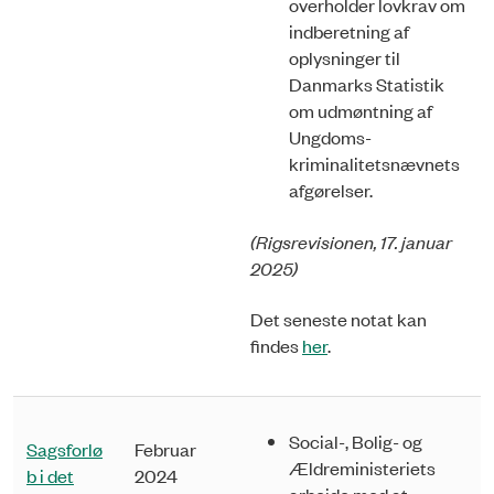
overholder lovkrav om
indberetning af
oplysninger til
Danmarks Statistik
om udmøntning af
Ungdoms­
kriminalitetsnævnets
afgørelser.
(Rigsrevisionen, 17. januar
2025)
Det seneste notat kan
findes
her
.
Social-, Bolig- og
Sagsforlø
Februar
Ældreministeriets
b i det
2024