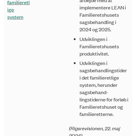
arbejde med at
familieretl
implementere LEAN i
ige
Familieretshusets
system
sagsbehandling i
2024 og 2025.
Udviklingen i
Familieretshusets
produktivitet.
Udviklingen i
sagsbehandlingstider
i det familieretlige
system, herunder
sagsbehand­
lingstiderne for forløb i
Familieretshuset og
familieretterne.
(Rigsrevisionen, 22. maj
2024)