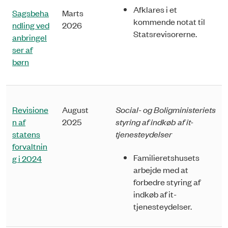
Afklares i et
Sagsbeha
Marts
kommende notat til
ndling ved
2026
Statsrevisorerne.
anbringel
ser af
børn
Revisione
August
Social- og Boligministeriets
n af
2025
styring af indkøb af it-
statens
tjenesteydelser
forvaltnin
Familieretshusets
g i 2024
arbejde med at
forbedre styring af
indkøb af it-
tjenesteydelser.