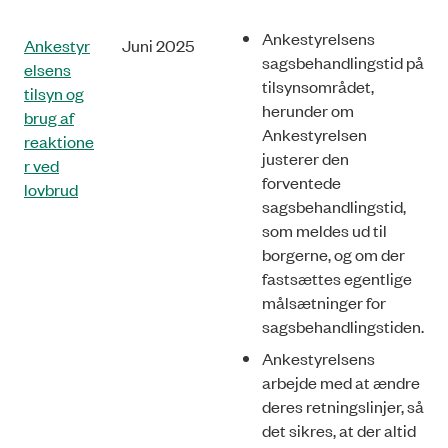
Ankestyrelsens
Ankestyr
Juni 2025
sagsbehandlingstid på
elsens
tilsynsområdet,
tilsyn og
herunder om
brug af
Ankestyrelsen
reaktione
justerer den
r ved
forventede
lovbrud
sagsbehandlingstid,
som meldes ud til
borgerne, og om der
fastsættes egentlige
målsætninger for
sagsbehand­lingstiden.
Ankestyrelsens
arbejde med at ændre
deres retningslinjer, så
det sikres, at der altid