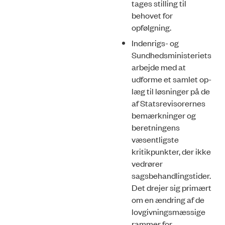
tages stilling til
behovet for
opfølgning.
Indenrigs- og
Sundhedsministeriets
arbejde med at
udforme et samlet op­
læg til løsninger på de
af Statsrevisorernes
bemærkninger og
beretningens
væsentligste
kritikpunkter, der ikke
vedrører
sagsbehandlingstider.
Det drejer sig primært
om en ændring af de
lovgivningsmæssige
rammer for