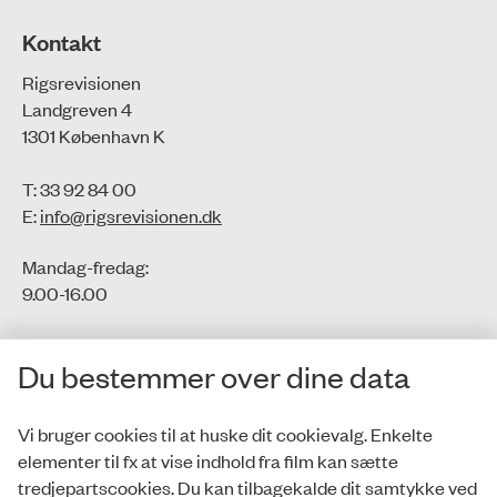
Kontakt
Rigsrevisionen
Landgreven 4
1301 København K
T: 33 92 84 00
E:
info@rigsrevisionen.dk
Mandag-fredag:
9.00-16.00​
CVR-nr.: 77806113
Du bestemmer over dine data
EAN-nr.: 5798000016002
Vi bruger cookies til at huske dit cookievalg. Enkelte
elementer til fx at vise indhold fra film kan sætte
Privatlivspolitik
tredjepartscookies. Du kan tilbagekalde dit samtykke ved