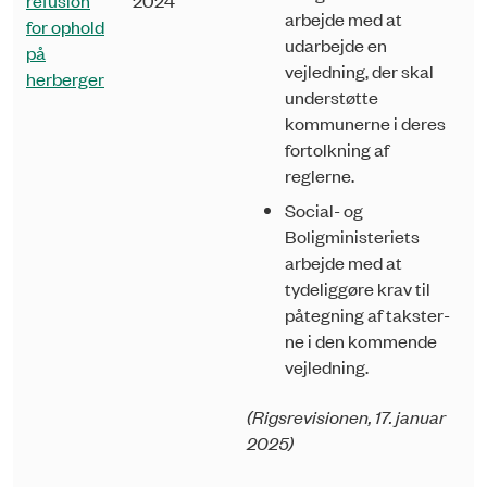
arbejde med at
for ophold
udarbejde en
på
vejledning, der skal
herberger
under­støtte
kommunerne i deres
fortolkning af
reglerne.
Social- og
Boligministeriets
arbejde med at
tydeliggøre krav til
påtegning af takster­
ne i den kommende
vejledning.
(Rigsrevisionen, 17. januar
2025)