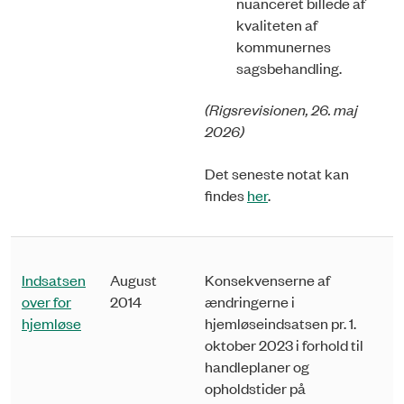
nuanceret billede af
kvaliteten af
kommunernes
sagsbehand­ling.
(Rigsrevisionen, 26. maj
2026)
Det seneste notat kan
findes
her
.
Indsatsen
August
Konsekvenserne af
over for
2014
ændringerne i
hjemløse
hjemløseindsatsen pr. 1.
oktober 2023 i forhold til
handleplaner og
opholdstider på