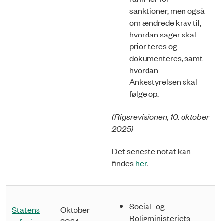
sanktioner, men også
om ændrede krav til,
hvordan sager skal
prioriteres og
dokumenteres, samt
hvordan
Ankestyrelsen skal
føl­ge op.
(Rigsrevisionen, 10. oktober
2025)
Det seneste notat kan
findes
her
.
Social- og
Statens
Oktober
Boligministeriets
refusion
2024