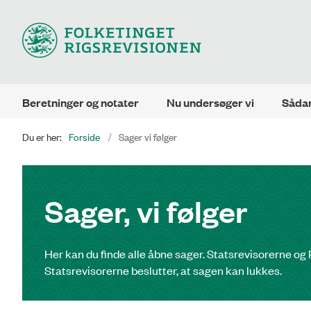
Beretninger og notater
Nu undersøger vi
Sådan
Du er her:
Forside
Sager vi følger
Sager, vi følger
Her kan du finde alle åbne sager. Statsrevisorerne og R
Statsrevisorerne beslutter, at sagen kan lukkes.