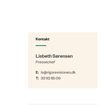
Kontakt
Lisbeth Sørensen
Pressechef
E:
ls@rigsrevisionen.dk
T:
33 92 85 06