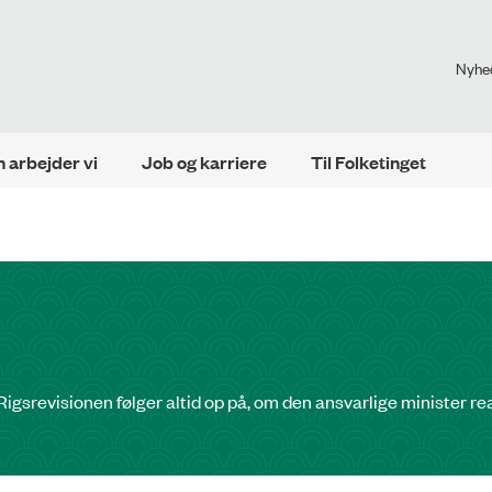
Nyhe
 arbejder vi
Job og karriere
Til Folketinget
igsrevisionen følger altid op på, om den ansvarlige minister reage