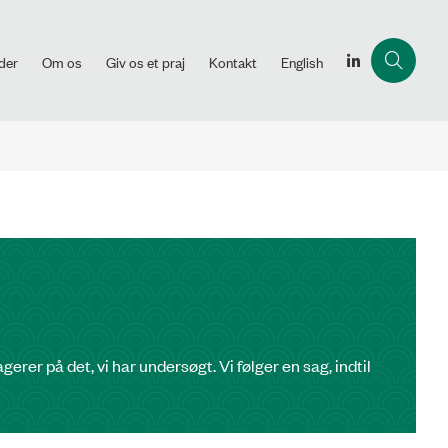
der
Om os
Giv os et praj
Kontakt
English
rer på det, vi har undersøgt. Vi følger en sag, indtil