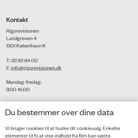
Kontakt
Rigsrevisionen
Landgreven 4
1301 København K
T: 33 92 84 00
E:
info@rigsrevisionen.dk
Mandag-fredag:
9.00-16.00​
CVR-nr.: 77806113
Du bestemmer over dine data
EAN-nr.: 5798000016002
Vi bruger cookies til at huske dit cookievalg. Enkelte
elementer til fx at vise indhold fra film kan sætte