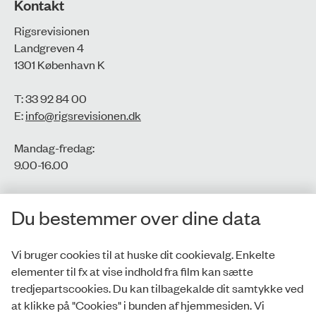
Kontakt
Rigsrevisionen
Landgreven 4
1301 København K
T: 33 92 84 00
E:
info@rigsrevisionen.dk
Mandag-fredag:
9.00-16.00​
CVR-nr.: 77806113
Du bestemmer over dine data
EAN-nr.: 5798000016002
Vi bruger cookies til at huske dit cookievalg. Enkelte
elementer til fx at vise indhold fra film kan sætte
Privatlivspolitik
tredjepartscookies. Du kan tilbagekalde dit samtykke ved
at klikke på "Cookies" i bunden af hjemmesiden. Vi
Whistleblowerordning