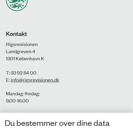
Kontakt
Rigsrevisionen
Landgreven 4
1301 København K
T: 33 92 84 00
E:
info@rigsrevisionen.dk
Mandag-fredag:
9.00-16.00​
CVR-nr.: 77806113
Du bestemmer over dine data
EAN-nr.: 5798000016002