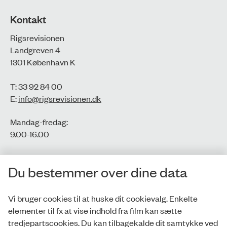
Kontakt
Rigsrevisionen
Landgreven 4
1301 København K
T: 33 92 84 00
E:
info@rigsrevisionen.dk
Mandag-fredag:
9.00-16.00​
CVR-nr.: 77806113
Du bestemmer over dine data
EAN-nr.: 5798000016002
Vi bruger cookies til at huske dit cookievalg. Enkelte
elementer til fx at vise indhold fra film kan sætte
Privatlivspolitik
tredjepartscookies. Du kan tilbagekalde dit samtykke ved