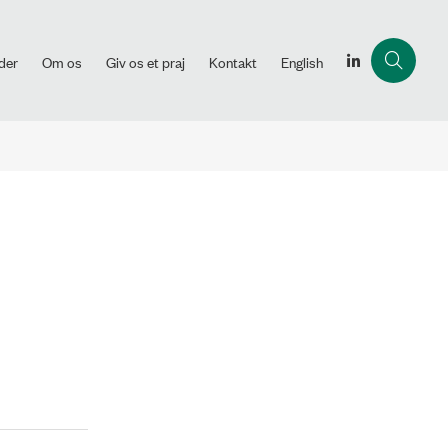
der
Om os
Giv os et praj
Kontakt
English