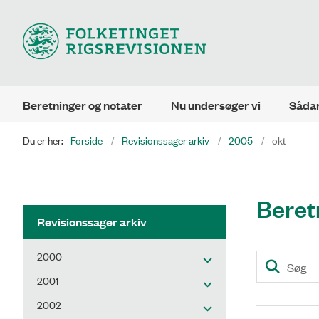
Beretninger og notater
Nu undersøger vi
Sådan
Du er her:
Forside
Revisionssager arkiv
2005
okt
Beret
Revisionssager arkiv
2000
2001
2002