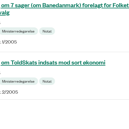
 om 7 sager (om Banedanmark) forelagt for Folket
valg
5
Ministerredegørelse
Notat
. 1/2005
 om ToldSkats indsats mod sort økonomi
5
Ministerredegørelse
Notat
r. 2/2005