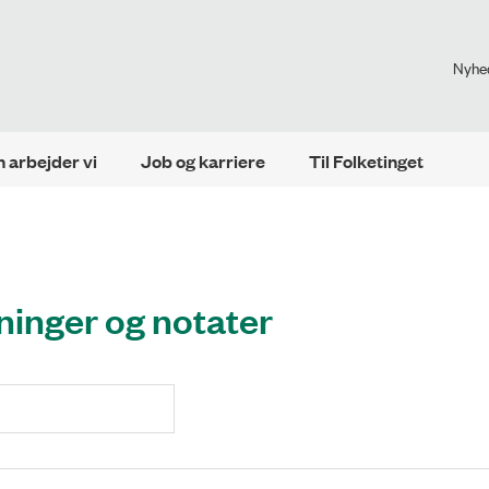
Nyhe
 arbejder vi
Job og karriere
Til Folketinget
ninger og notater
Søg