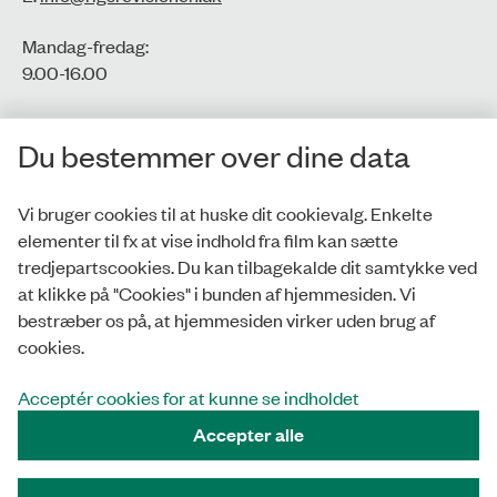
Mandag-fredag:
9.00-16.00​
CVR-nr.: 77806113
Du bestemmer over dine data
EAN-nr.: 5798000016002
Vi bruger cookies til at huske dit cookievalg. Enkelte
elementer til fx at vise indhold fra film kan sætte
Privatlivspolitik
tredjepartscookies. Du kan tilbagekalde dit samtykke ved
at klikke på "Cookies" i bunden af hjemmesiden. Vi
Whistleblowerordning
bestræber os på, at hjemmesiden virker uden brug af
Tilgængelighedserklæring
cookies.
Cookies
Acceptér cookies for at kunne se indholdet
Accepter alle
Tilmeld nyhedsbrev