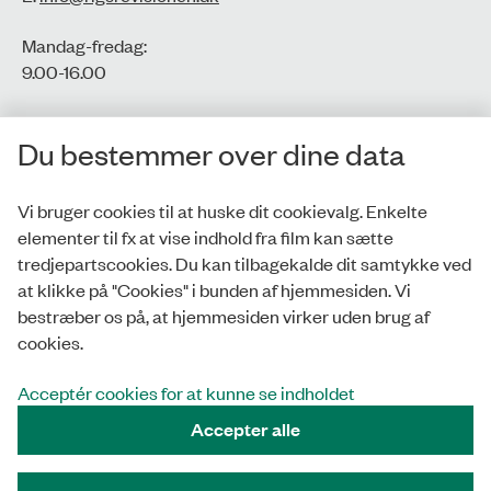
Mandag-fredag:
9.00-16.00​
CVR-nr.: 77806113
Du bestemmer over dine data
EAN-nr.: 5798000016002
Vi bruger cookies til at huske dit cookievalg. Enkelte
elementer til fx at vise indhold fra film kan sætte
Privatlivspolitik
tredjepartscookies. Du kan tilbagekalde dit samtykke ved
at klikke på "Cookies" i bunden af hjemmesiden. Vi
Whistleblowerordning
bestræber os på, at hjemmesiden virker uden brug af
Tilgængelighedserklæring
cookies.
Cookies
Acceptér cookies for at kunne se indholdet
Accepter alle
Tilmeld nyhedsbrev