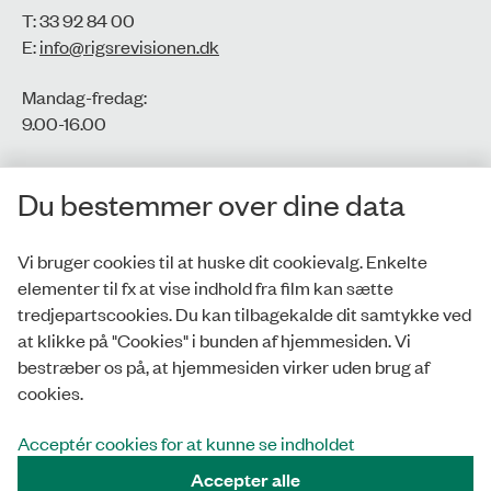
T: 33 92 84 00
E:
info@rigsrevisionen.dk
Mandag-fredag:
9.00-16.00​
CVR-nr.: 77806113
Du bestemmer over dine data
EAN-nr.: 5798000016002
Vi bruger cookies til at huske dit cookievalg. Enkelte
elementer til fx at vise indhold fra film kan sætte
Privatlivspolitik
tredjepartscookies. Du kan tilbagekalde dit samtykke ved
at klikke på "Cookies" i bunden af hjemmesiden. Vi
Whistleblowerordning
bestræber os på, at hjemmesiden virker uden brug af
Tilgængelighedserklæring
cookies.
Cookies
Acceptér cookies for at kunne se indholdet
Accepter alle
Tilmeld nyhedsbrev