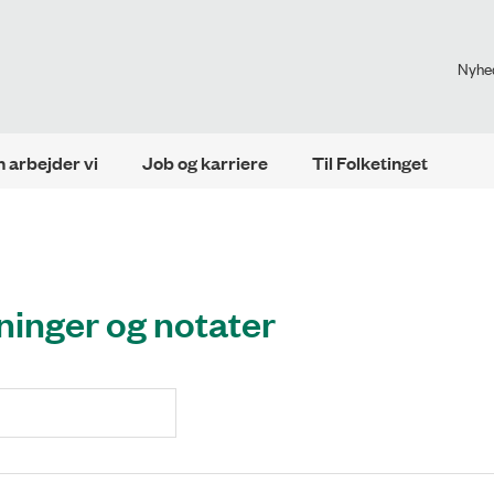
Nyhe
 arbejder vi
Job og karriere
Til Folketinget
ninger og notater
Søg