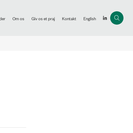
der
Om os
Giv os et praj
Kontakt
English