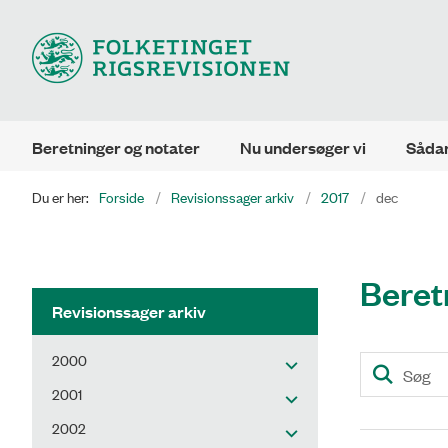
Beretninger og notater
Nu undersøger vi
Sådan
Du er her:
Forside
Revisionssager arkiv
2017
dec
Beret
Revisionssager arkiv
2000
2001
2002