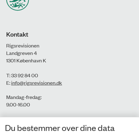
Kontakt
Rigsrevisionen
Landgreven 4
1301 København K
T: 33 92 84 00
E:
info@rigsrevisionen.dk
Mandag-fredag:
9.00-16.00​
CVR-nr.: 77806113
Du bestemmer over dine data
EAN-nr.: 5798000016002