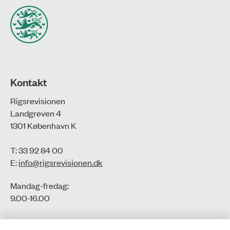
Kontakt
Rigsrevisionen
Landgreven 4
1301 København K
T: 33 92 84 00
E:
info@rigsrevisionen.dk
Mandag-fredag:
9.00-16.00​
CVR-nr.: 77806113