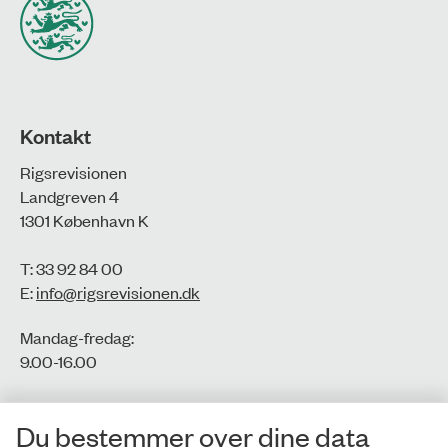
Kontakt
Rigsrevisionen
Landgreven 4
1301 København K
T: 33 92 84 00
E:
info@rigsrevisionen.dk
Mandag-fredag:
9.00-16.00​
CVR-nr.: 77806113
Du bestemmer over dine data
EAN-nr.: 5798000016002