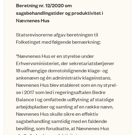
Beretning nr. 12/2020 om
sagsbehandlingstider og produktivitet i
Nævnenes Hus
Statsrevisorerne afgav beretningen til
Folketinget med følgende bemærkning:
"Nævnenes Hus er en styrelse under
Erhvervsministeriet, der sekre­ta­riats­betjener
18 uafhængige domstolslignende klage- og
ankenævn og én administrativ klageinstans.
Nævnenes Hus blev etableret som en ny sty­rel­
se i 2017 som led i regeringsaftalen Bedre
Balance I og omfattede ud­flytning af statslige
arbejdspladser og samling af en række nævn.
Næv­ne­nes Hus skulle sikre en effektiv
sagsbehandling samtidig med en fal­den­de
bevilling, som forudsatte, at Nævnenes Hus