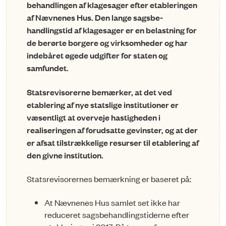
behandlingen af klagesager efter etableringen
af Næv­nenes Hus. Den lange sagsbe­
handlingstid af klagesager er en belastning for
de berørte borgere og virksomheder og har
indebåret øgede udgifter for staten og
samfundet.
Statsrevisorerne bemærker, at det ved
etablering af nye statslige institutioner er
væsentligt at overveje hastigheden i
realiseringen af forudsatte gevinster, og at der
er afsat tilstrækkelige resurser til etablering af
den givne institution.
Statsrevisorernes bemærkning er baseret på:
At Nævnenes Hus samlet set ikke har
reduceret sags­be­hand­lings­ti­d­er­ne efter