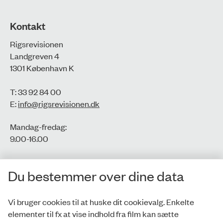
Kontakt
Rigsrevisionen
Landgreven 4
1301 København K
T: 33 92 84 00
E:
info@rigsrevisionen.dk
Mandag-fredag:
9.00-16.00​
CVR-nr.: 77806113
Du bestemmer over dine data
EAN-nr.: 5798000016002
Vi bruger cookies til at huske dit cookievalg. Enkelte
elementer til fx at vise indhold fra film kan sætte