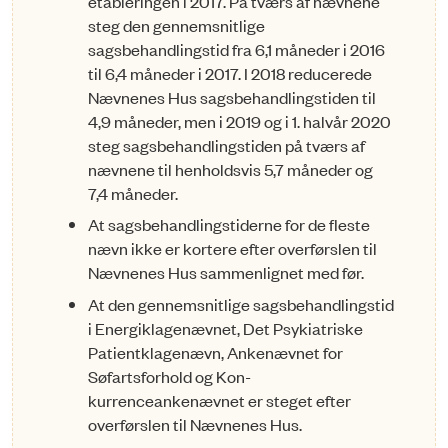
etableringen i 2017. På tværs af nævnene
steg den gen­nemsnitlige
sagsbehandlings­tid fra 6,1 måneder i 2016
til 6,4 må­ne­der i 2017. I 2018 reducerede
Nævnenes Hus sagsbehandlings­tiden til
4,9 måneder, men i 2019 og i 1. halvår 2020
steg sags­be­hand­lings­tiden på tværs af
nævnene til henholdsvis 5,7 måneder og
7,4 må­neder.
At sagsbehandlingstiderne for de fleste
nævn ikke er kortere efter overførslen til
Nævnenes Hus sammenlignet med før.
At den gennemsnitlige sagsbehandlingstid
i Energiklagenævnet, Det Psykiatriske
Patientklagenævn, Ankenævnet for
Søfartsforhold og Kon­­
kurrenceankenævnet er steget efter
overførslen til Nævnenes Hus.