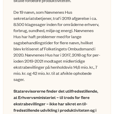
skulle forbedre produk­tiviteten.
De 19 nævn, som Nævnenes Hus
sekretariatsbetjener, traf i 2019 af­gø­rel­se i ca.
8.500 klagesager inden for områderne erhverv,
forbrug, sund­hed, miljø og energi. Nævnenes
Hus har haft problemer med for lange
sagsbehandlingstider for flere nævn, hvilket
blev kritiseret af Folke­tin­gets Ombudsmand i
2020. Nævnenes Hus har i 2017, 2018 og for per­
io­den 2019-2021 modtaget midlertidige
ekstrabevillinger på hen­holds­vis 14,6 mio. kr., 7
mio. kr. og 42 mio. kr. til at afvikle ophobede
sager.
Statsrevisorerne finder det utilfredsstillende,
at Erhvervsministe­riet – til trods for flere
ekstrabevillinger – ikke har sikret en til­
fredsstil­l­en­de udvikling i produktiviteten og i