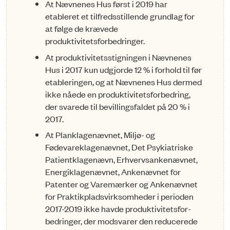
At Nævnenes Hus først i 2019 har
etableret et tilfredsstillende grund­lag for
at følge de krævede
produktivitetsforbedringer.
At produktivitetsstigningen i Nævnenes
Hus i 2017 kun udgjorde 12 % i forhold til før
etableringen, og at Nævnenes Hus dermed
ikke nåede en produktivitetsforbedring,
der svarede til bevillingsfaldet på 20 % i
2017.
At Planklagenævnet, Miljø- og
Fødevareklagenæv­net, Det Psykia­tri­ske
Patientklagenævn, Erhvervsankenævnet,
Ener­gi­klagenævnet, Ankenævnet for
Patenter og Varemærker og Ankenævnet
for Praktik­pladsvirksomheder i perioden
2017-2019 ikke havde pro­duk­ti­vit­ets­for­
bedringer, der modsvarer den reducerede