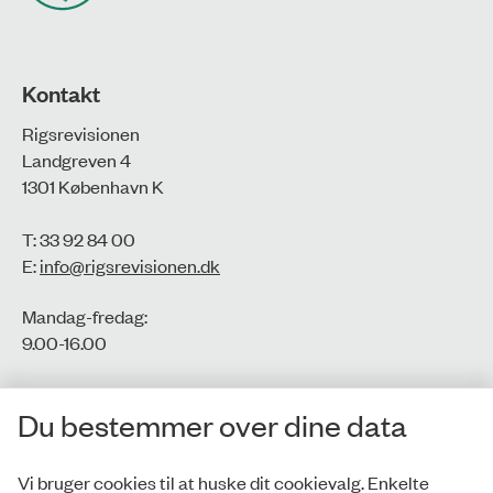
Kontakt
Rigsrevisionen
Landgreven 4
1301 København K
T: 33 92 84 00
E:
info@rigsrevisionen.dk
Mandag-fredag:
9.00-16.00​
CVR-nr.: 77806113
Du bestemmer over dine data
EAN-nr.: 5798000016002
Vi bruger cookies til at huske dit cookievalg. Enkelte