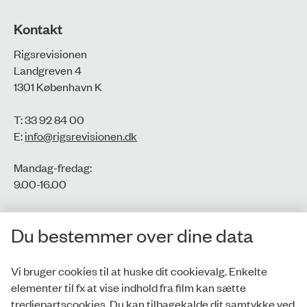
Kontakt
Rigsrevisionen
Landgreven 4
1301 København K
T: 33 92 84 00
E:
info@rigsrevisionen.dk
Mandag-fredag:
9.00-16.00​
CVR-nr.: 77806113
Du bestemmer over dine data
EAN-nr.: 5798000016002
Vi bruger cookies til at huske dit cookievalg. Enkelte
elementer til fx at vise indhold fra film kan sætte
Privatlivspolitik
tredjepartscookies. Du kan tilbagekalde dit samtykke ved