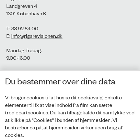
Landgreven 4
1301 København K
T: 33 92 84 00
E:
info@rigsrevisionen.dk
Mandag-fredag:
9.00-16.00​
CVR-nr.: 77806113
Du bestemmer over dine data
EAN-nr.: 5798000016002
Vi bruger cookies til at huske dit cookievalg. Enkelte
elementer til fx at vise indhold fra film kan sætte
Privatlivspolitik
tredjepartscookies. Du kan tilbagekalde dit samtykke ved
at klikke på "Cookies" i bunden af hjemmesiden. Vi
Whistleblowerordning
bestræber os på, at hjemmesiden virker uden brug af
Tilgængelighedserklæring
cookies.