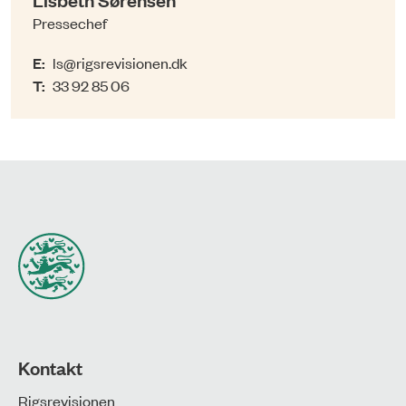
Pressechef
E:
ls@rigsrevisionen.dk
T:
33 92 85 06
Kontakt
Rigsrevisionen