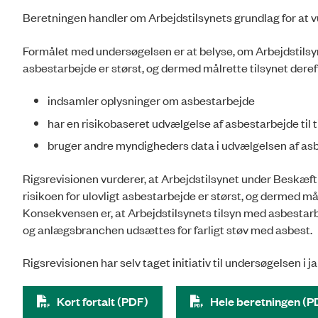
Beretningen handler om Arbejdstilsynets grundlag for at vur
Formålet med undersøgelsen er at belyse, om Arbejdstilsynet
asbestarbejde er størst, og dermed målrette tilsynet deref
indsamler oplysninger om asbestarbejde
har en risikobaseret udvælgelse af asbestarbejde til t
bruger andre myndigheders data i udvælgelsen af asbe
Rigsrevisionen vurderer, at Arbejdstilsynet under Beskæftig
risikoen for ulovligt asbestarbejde er størst, og dermed mål
Konsekvensen er, at Arbejdstilsynets tilsyn med asbestarbe
og anlægsbranchen udsættes for farligt støv med asbest.
Rigsrevisionen har selv taget initiativ til undersøgelsen i 
Kort fortalt (PDF)
Hele beretningen (P