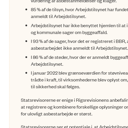
vurdering af asbestanmeldel­ser og klager.
85 % af de tilsyn, hvor Arbejdstilsynet har funde
anmeldt til Arbejdstilsynet.
Arbejdstilsynet har ikke benyttet hjemlen til a
og kommunale sager om byggeaffald.
I 93 % af de sager, hvor det er registreret i BBR
asbestarbejdet ikke anmeldt til Arbejdstilsynet.
I 86 % af de steder, hvor der er anmeldt byggea
Arbejdstilsynet.
I januar 2022 blev grænseværdien for støvnivea
trådte i kraft, til virksomhederne blev oplyst o
til sikkerhed skal følges.
Statsrevisorerne er enige i Rigsrevisionens anbefal
at registrere og kombinere forskellige oplysninger om
for ulovligt asbestarbejde er størst.
Statsrevisorerne ser et potentiale i, at Arbejdstilsy