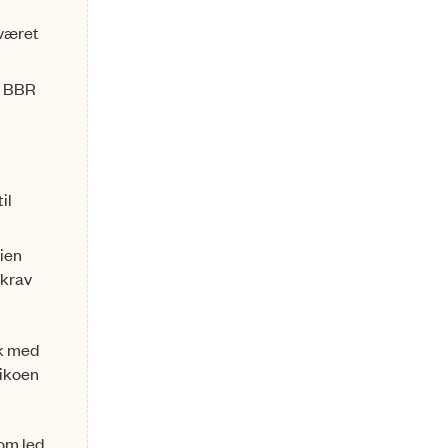
 været
om BBR
il
dien
 krav
sk med
sikoen
som led