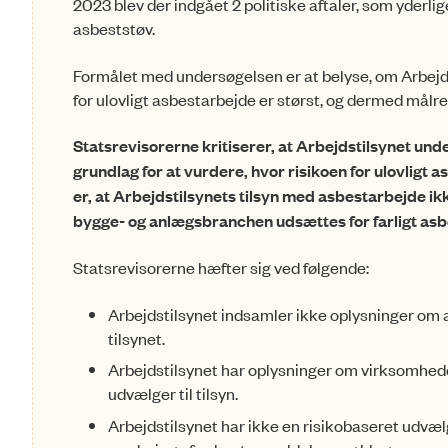
2023 blev der indgået 2 politiske aftaler, som yderlig
asbeststøv.
Formålet med undersøgelsen er at belyse, om Arbejdst
for ulovligt asbestarbej­de er størst, og dermed målre
Statsrevisorerne kritiserer, at Arbejdstilsynet unde
grundlag for at vurde­re, hvor risikoen for ulovligt 
er, at Arbejdstilsynets tilsyn med asbestarbejde ikk
bygge- og anlægsbranchen udsættes for farligt asb
Statsrevisorerne hæfter sig ved følgende:
Arbejdstilsynet indsamler ikke oplysninger om a
tilsynet.
Arbejdstilsynet har oplysninger om virksomhede
udvælger til tilsyn.
Arbejdstilsynet har ikke en risikobaseret udvæl