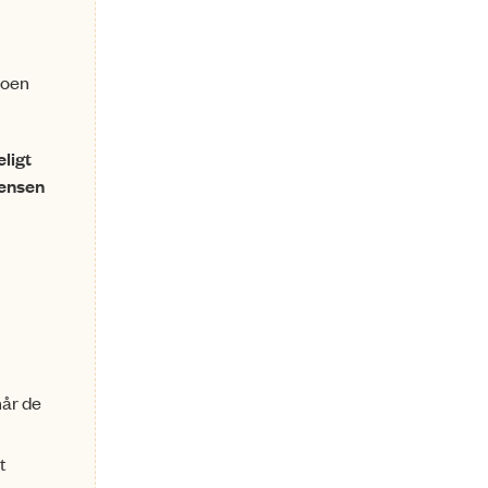
koen
eligt
vensen
når de
t