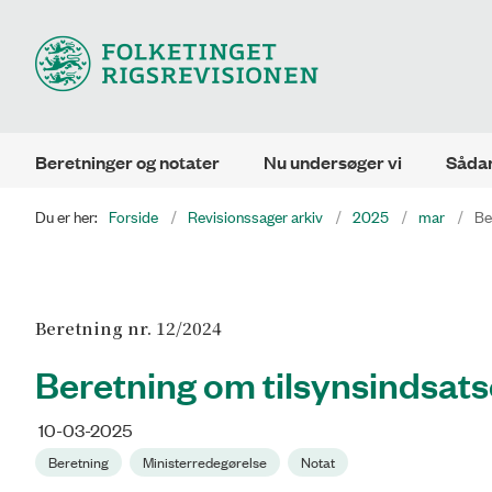
Beretninger og notater
Nu undersøger vi
Sådan
Du er her:
Forside
Revisionssager arkiv
2025
mar
Be
Beretning nr. 12/2024
Beretning om tilsynsindsats
10-03-2025
Beretning
Ministerredegørelse
Notat