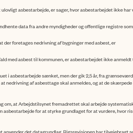
t ulovligt asbestarbej­de, er sager, hvor asbestarbejdet ikke har
t indhente data fra andre myndigheder og offentlige registre s
, at der foretages nedrivning af bygninger med asbest, er
ffald med asbest til kommunen, er asbestarbejdet ikke anmeldt t
uet i asbestarbejde sænket, men der gik 2,5 år, fra grænsevær
m, at nedrivning af asbesttage skal anmeldes, og at de skærpede
ing om, at Arbejdstilsynet fremadrettet skal arbejde systemati
 asbestarbejde for at styrke grundlaget for at vurdere, hvor ri
net anvender det datagrundlag, Rigsrevisionen har tilvejebragt 