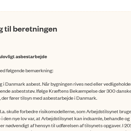
 til beretningen
ulovligt asbestarbejde
 med følgende bemærkning:
ag i Danmark asbest. Når bygningen rives ned eller vedligeholde
dende asbeststøv. Ifølge Kræftens Bekæmpelse dør 300 dansk
t, der fører tilsyn med asbestarbejde i Danmark.
l.a. skulle forbedre risikomodellerne, som Arbejdstilsynet bruger
i den nye lov var, at Arbejdstilsynet kan indsamle, behandle og
r nødvendigt af hensyn til udførelsen af tilsynets opgaver. I 2