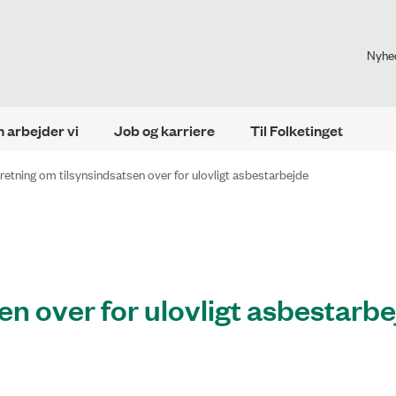
Nyhe
 arbejder vi
Job og karriere
Til Folketinget
retning om tilsynsindsatsen over for ulovligt asbestarbejde
en over for ulovligt asbestarb