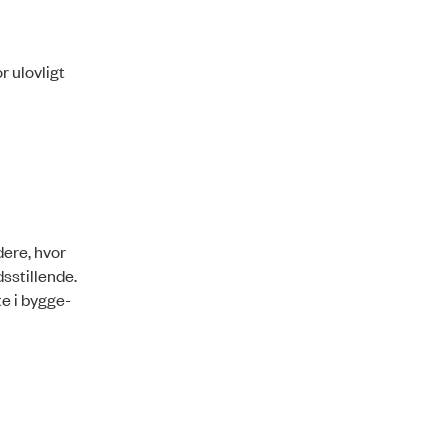
r ulovligt
dere, hvor
dsstillende.
te i bygge-