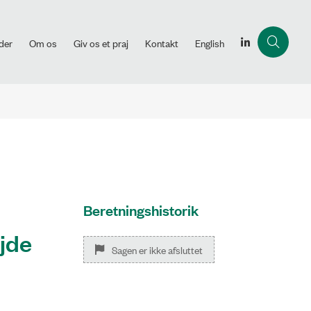
der
Om os
Giv os et praj
Kontakt
English
Beretningshistorik
ejde
Sagen er ikke afsluttet