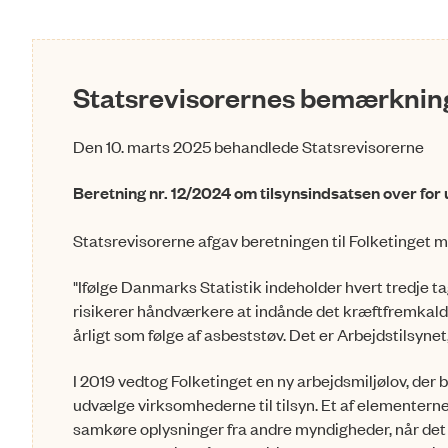
Statsrevisorernes bemærkning
Den 10. marts 2025 behandlede Statsrevisorerne
Beretning nr. 12/2024 om tilsynsindsatsen over for 
Statsrevisorerne afgav beretningen til Folketinget
"Ifølge Danmarks Statistik indeholder hvert tredje t
risikerer håndværkere at indånde det kræftfremkal
årligt som følge af asbeststøv. Det er Arbejdstilsyne
I 2019 vedtog Folketinget en ny arbejdsmiljølov, der b
udvælge virksomhederne til tilsyn. Et af elementerne 
samkøre oplysninger fra andre myndigheder, når det e