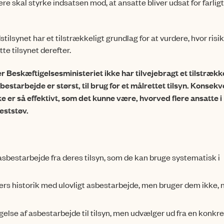
ere skal styrke indsatsen mod, at ansatte bliver udsat for farligt
ilsynet har et tilstrækkeligt grundlag for at vurdere, hvor risi
tte tilsynet derefter.
r Beskæftigelsesministeriet ikke har tilvejebragt et tilstrækk
asbestarbejde er størst, til brug for et målrettet tilsyn. Konsek
e er så effektivt, som det kunne være, hvorved flere ansat­te i
eststøv.
sbestarbejde fra deres tilsyn, som de kan bruge systematisk i
rs historik med ulovligt asbestarbejde, men bruger dem ikke, 
gelse af asbestarbejde til tilsyn, men udvælger ud fra en konkre