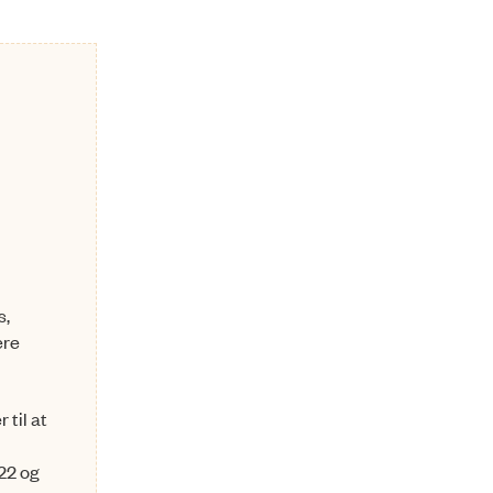
s,
ere
 til at
022 og