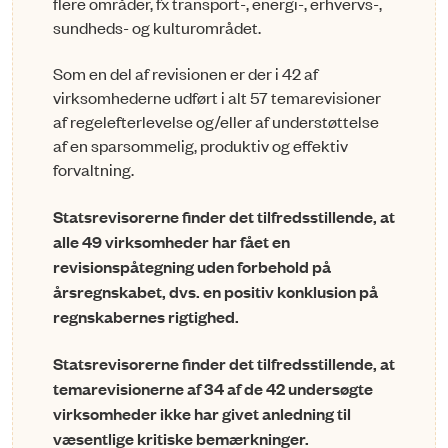
fle­re områder, fx transport-, energi-, erhvervs-,
sundheds- og kulturområdet.
Som en del af revisionen er der i 42 af
virksomhederne udført i alt 57 temarevisioner
af regelefterlevelse og/eller af understøttelse
af en sparsommelig, produktiv og effektiv
forvaltning.
Statsrevisorerne finder det tilfredsstillende, at
alle 49 virksomheder har fået en
revisionspåtegning uden forbehold på
årsregnskabet, dvs. en positiv konklusion på
regnskabernes rigtighed.
Statsrevisorerne finder det tilfredsstillende, at
temarevisionerne af 34 af de 42 undersøgte
virksomheder ikke har givet anledning til
væsentlige kritiske bemærkninger.