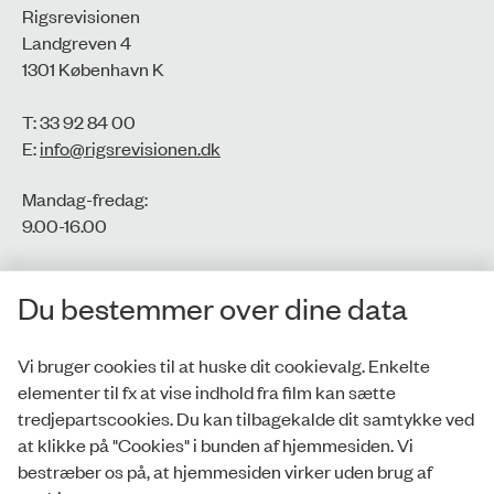
Rigsrevisionen
Landgreven 4
1301 København K
T: 33 92 84 00
E:
info@rigsrevisionen.dk
Mandag-fredag:
9.00-16.00​
CVR-nr.: 77806113
Du bestemmer over dine data
EAN-nr.: 5798000016002
Vi bruger cookies til at huske dit cookievalg. Enkelte
elementer til fx at vise indhold fra film kan sætte
Privatlivspolitik
tredjepartscookies. Du kan tilbagekalde dit samtykke ved
at klikke på "Cookies" i bunden af hjemmesiden. Vi
Whistleblowerordning
bestræber os på, at hjemmesiden virker uden brug af
Tilgængelighedserklæring