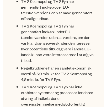
TV 2 Kosmopol og TV 2 Fyn har
gennemført indkøb over EU-
tærskelværdien uden at have gennemført
offentligt udbud.
TV 2 Kosmopol og TV 2 Fyn har
gennemført indkøb under EU-
tærskelværdien uden at vurdere, om der
var klar grænseoverskridende interesse,
hvor potentielle tilbudsgivere i andre EU-
lande kunne være interesserede i at afgive
tilbud.
Regelbruddene har en samlet økonomisk
værdi på 5,9 mio. kr. for TV 2 Kosmopol og
4,8 mio. kr. for TV 2 Fyn.
TV 2 Kosmopol og TV 2 Fyn har ikke
etableret systemer og processer for deres
styring af indkøb, der er i
overensstemmelse med god offentlig