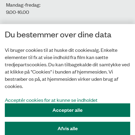
Mandag-fredag:
9.00-16.00​
CVR-nr.: 77806113
Du bestemmer over dine data
EAN-nr.: 5798000016002
Vi bruger cookies til at huske dit cookievalg. Enkelte
elementer til fx at vise indhold fra film kan sætte
Privatlivspolitik
tredjepartscookies. Du kan tilbagekalde dit samtykke ved
at klikke på "Cookies" i bunden af hjemmesiden. Vi
Whistleblowerordning
bestræber os på, at hjemmesiden virker uden brug af
Tilgængelighedserklæring
cookies.
Cookies
Acceptér cookies for at kunne se indholdet
Accepter alle
Tilmeld nyhedsbrev
Afvis alle