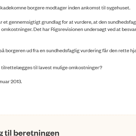
ilskadekomne borgere modtager inden ankomst til sygehuset.
 et gennemsigtigt grundlag for at vurdere, at den sundhedsfagl
lige omkostninger. Det har Rigsrevisionen undersøgt ved at besva
 borgeren ud fra en sundhedsfag­lig vurdering får den rette hjæl
tilrettelægges til lavest mulige om­­kostninger?
anuar 2013.
 til beretningen