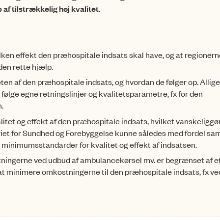
af tilstrækkelig høj kvalitet.
ilken effekt den præhospitale indsats skal have, og at regionern
den rette hjælp.
eten af den præhospitale indsats, og hvordan de følger op. Allige
 følge egne retningslinjer og kvalitetsparametre, fx for den
.
litet og effekt af den præhospitale indsats, hvilket vanskeliggø
eriet for Sundhed og Forebyggelse kunne således med fordel s
 minimumsstandarder for kvalitet og effekt af indsatsen.
ningerne ved udbud af ambulancekørsel mv. er begrænset af e
at minimere omkostningerne til den præhospitale indsats, fx ve