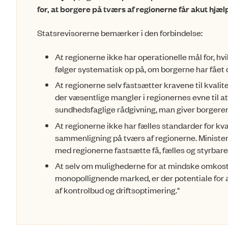
for, at borgere på tværs af regionerne får akut hjælp 
Statsrevisorerne bemærker i den forbindelse:
At regionerne ikke har operationelle mål for, hv
følger systematisk op på, om borgerne har fået 
At regionerne selv fastsætter kravene til kvalit
der væsentlige mangler i regionernes evne til at
sundhedsfaglige rådgivning, man giver borgeren
At regionerne ikke har fælles standarder for kva
sammenligning på tværs af regionerne. Minist
med regionerne fastsætte få, fælles og styrbare
At selv om mulighederne for at mindske omkost
monopollignende marked, er der potentiale for 
af kontrolbud og driftsoptimering."