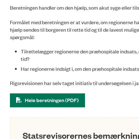
Beretningen handler om den hjælp, som akut syge eller t
Formålet med beretningen er at vurdere, om regionerne har
hjælp sendes til borgeren til rette tid og til de lavest mu
spørgsmål:
Tilrettelægger regionerne den præhospitale indsats, så
tid?
Har regionerne indsigt i, om den præhospitale indsats 
Rigsrevisionen har selv taget initiativ til undersøgelsen i j
Hele beretningen (PDF)
Statsrevisorernes bemærkning