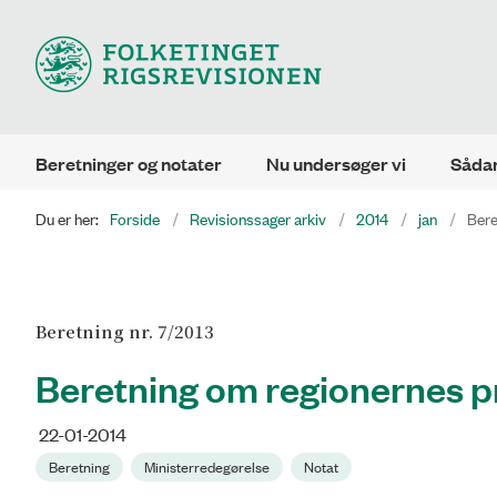
Beretninger og notater
Nu undersøger vi
Sådan
Du er her:
Forside
Revisionssager arkiv
2014
jan
Bere
Beretning nr. 7/2013
Beretning om regionernes p
22-01-2014
Beretning
Ministerredegørelse
Notat