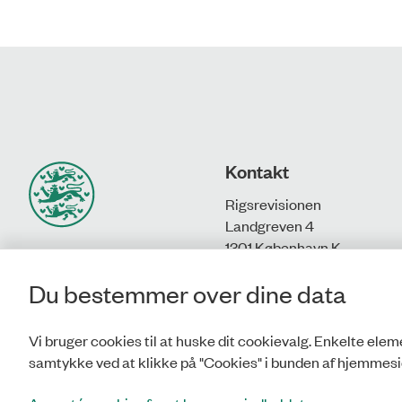
Kontakt
Rigsrevisionen
Landgreven 4
1301 København K
Du bestemmer over dine data
T: 33 92 84 00
E:
info@rigsrevisionen.dk
Vi bruger cookies til at huske dit cookievalg. Enkelte eleme
samtykke ved at klikke på "Cookies" i bunden af hjemmesi