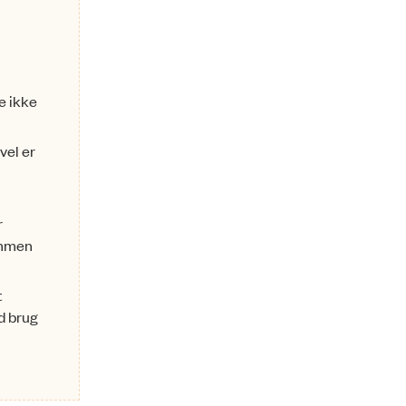
e ikke
vel er
r
ammen
t
d brug