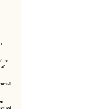
til
flere
 af
rem til
en
kkerhed