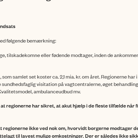
indsats
 med følgende bemærkning:
yge, tilskadekomne eller fødende modtager, inden de ankommer 
som samlet set koster ca. 2,1 mia. kr. om året. Regionerne har i 
øre sundhedsfaglig visitation på vagtcentralerne, øget behandling
 Kvalitetsmodel, ambulanceudbud mv.
t regionerne har sikret, at akut hjælp i de fleste tilfælde når f
, at regionerne ikke ved nok om, hvorvidt borgerne modtager d
ettelagt til lavest mulige omkostninger. Der er således ikke si