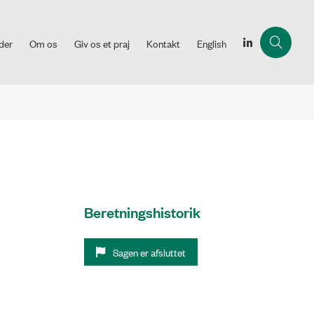
der
Om os
Giv os et praj
Kontakt
English
Beretningshistorik
Sagen er afsluttet