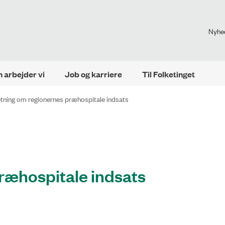
Nyhe
 arbejder vi
Job og karriere
Til Folketinget
tning om regionernes præhospitale indsats
ræhospitale indsats