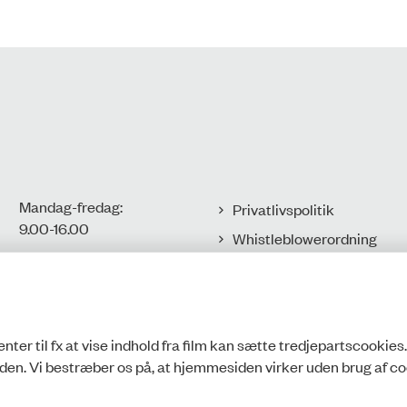
Mandag-fredag:
Privatlivspolitik
9.00-16.00​
Whistleblowerordning
Tilgængelighedserklæring
CVR-nr.: 77806113
EAN-nr.:
Cookies
5798000016002
nter til fx at vise indhold fra film kan sætte tredjepartscookies
den. Vi bestræber os på, at hjemmesiden virker uden brug af co