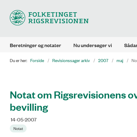
Beretninger og notater
Nu undersøger vi
Sådan
Du er her:
Forside
Revisionssager arkiv
2007
maj
No
Notat om Rigsrevisionens o
bevilling
14-05-2007
Notat