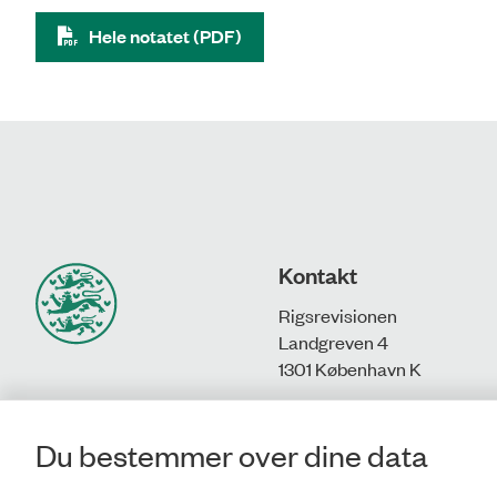
Hele notatet (PDF)
Kontakt
Rigsrevisionen
Landgreven 4
1301 København K
T: 33 92 84 00
E:
info@rigsrevisionen.dk
Du bestemmer over dine data