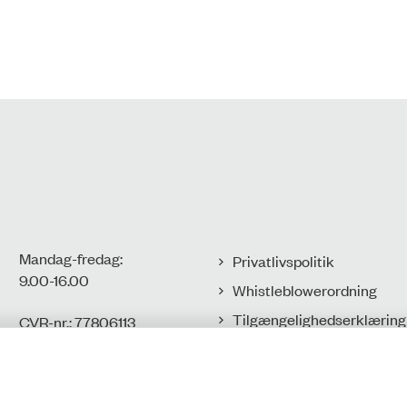
Mandag-fredag:
Privatlivspolitik
9.00-16.00​
Whistleblowerordning
Tilgængelighedserklæring
CVR-nr.: 77806113
EAN-nr.:
Cookies
5798000016002