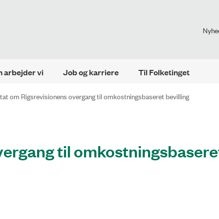
Nyhe
 arbejder vi
Job og karriere
Til Folketinget
tat om Rigsrevisionens overgang til omkostningsbaseret bevilling
vergang til omkostningsbasere