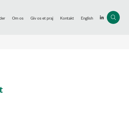
der
Om os
Giv os et praj
Kontakt
English
t