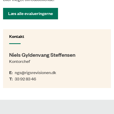
Læs alle evalueringerne
Kontakt
Niels Gyldenvang Steffensen
Kontorchef
E:
ngs@rigsrevisionen.dk
T:
33 92 83 46