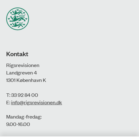
Kontakt
Rigsrevisionen
Landgreven 4
1301 København K
T: 33 92 84 00
E:
info@rigsrevisionen.dk
Mandag-fredag:
9.00-16.00​
CVR-nr.: 77806113