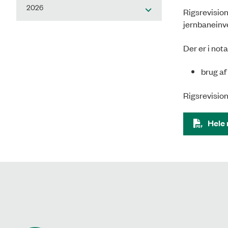
2026
Rigsrevision
jernbaneinv
Der er i not
brug af
Rigsrevision
Hele 