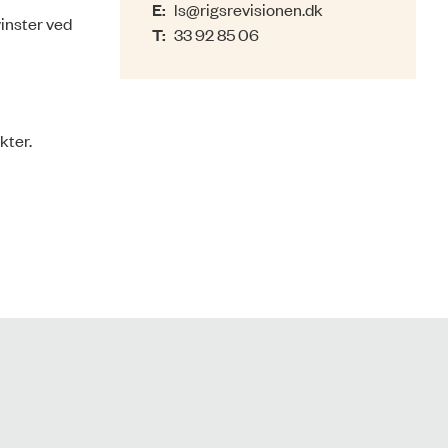
E:
ls@rigsrevisionen.dk
vinster ved
T:
33 92 85 06
kter.