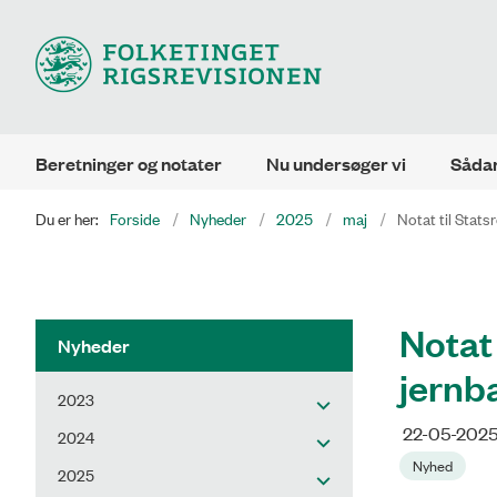
Beretninger og notater
Nu undersøger vi
Sådan
Du er her:
Forside
Nyheder
2025
maj
Notat til Stats
Notat
Nyheder
jernb
2023
22-05-202
2024
Nyhed
2025