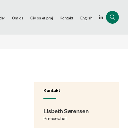
der
Om os
Giv os et praj
Kontakt
English
Kontakt
Lisbeth Sørensen
Pressechef