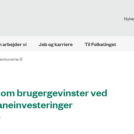
Nyhe
 arbejder vi
Job og karriere
Til Folketinget
revisorerne-8
 om brugergevinster ved
aneinvesteringer
5