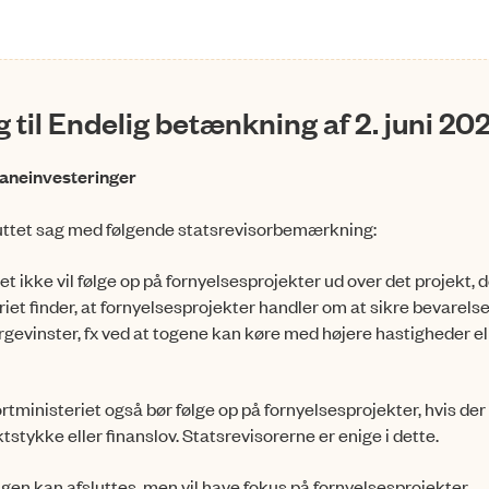
til Endelig betænkning af 2. juni 20
baneinvesteringer
uttet sag med følgende statsrevisorbemærkning:
t ikke vil følge op på fornyelsesprojekter ud over det projekt, 
iet finder, at fornyelsesprojekter handler om at sik­re bevarelse
gevinster, fx ved at togene kan køre med højere hastigheder el
ortministeriet også bør følge op på fornyelsesprojekter, hvis der
tstykke eller finanslov. Statsrevisorerne er enige i dette.
agen kan afsluttes, men vil have fokus på fornyelsesprojekter