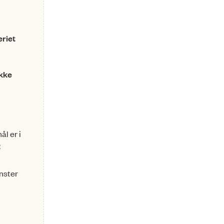
eriet
ikke
ål er i
t
inster