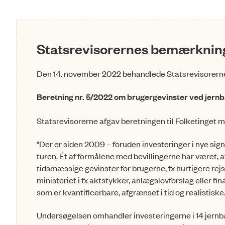
Statsrevisorernes bemærkning
Den 14. november 2022 behandlede Statsrevisorern
Beretning nr. 5/2022 om brugergevinster ved jern
Statsrevisorerne afgav beretningen til Folketinget
"Der er siden 2009 – foruden investeringer i nye signa
turen. Ét af formålene med bevillingerne har været, a
tidsmæssige gevinster for brugerne, fx hurtigere rejse
ministeriet i fx aktstykker, anlægslov­forslag eller fi
som er kvantificerbare, afgræn­set i tid og realistiske
Undersøgelsen omhandler investeringerne i 14 jernba