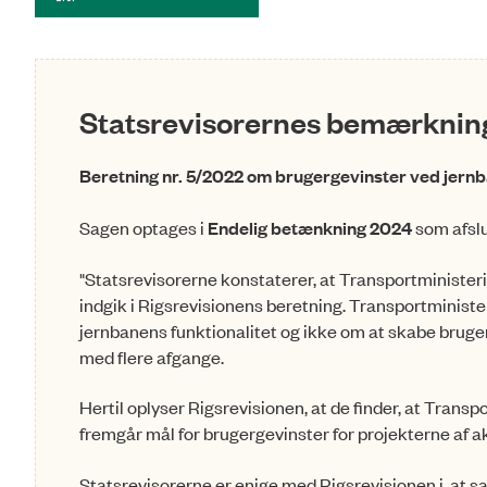
Statsrevisorernes bemærkning 
Beretning nr. 5/2022 om brugergevinster ved jern
Sagen optages i
Endelig betænkning 2024
som afsl
"Statsrevisorerne konstaterer, at Transportministerie
indgik i Rigsrevisionens beretning. Transportminister
jernbanens funktionalitet og ikke om at skabe bruger
med flere afgange.
Hertil oplyser Rigsrevisionen, at de finder, at Transp
fremgår mål for brugergevinster for projekterne af ak
Statsrevisorerne er enige med Rigsrevisionen i, at s