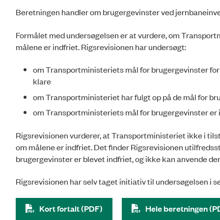
Beretningen handler om brugergevinster ved jernbaneinveste
Formålet med undersøgelsen er at vurdere, om Transportmin
målene er indfriet. Rigsrevisionen har undersøgt:
om Transportministeriets mål for brugergevinster for 
klare
om Transportministeriet har fulgt op på de mål for bru
om Transportministeriets mål for brugergevinster er in
Rigsrevisionen vurderer, at Transportministeriet ikke i tils
om målene er indfriet. Det finder Rigsrevisionen utilfreds
brugergevinster er blevet indfriet, og ikke kan anvende de
Rigsrevisionen har selv taget initiativ til undersøgelsen i
Kort fortalt (PDF)
Hele beretningen (P