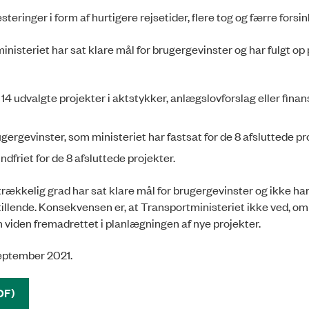
ringer i form af hurtigere rejsetider, flere tog og færre forsin
isteriet har sat klare mål for brugergevinster og har fulgt op
14 udvalgte projekter i aktstykker, anlægslovforslag eller finan
gergevinster, som ministeriet har fastsat for de 8 afsluttede pr
dfriet for de 8 afsluttede projekter.
trækkelig grad har sat klare mål for brugergevinster og ikke har 
stillende. Konsekvensen er, at Transportministeriet ikke ved, o
n viden fremadrettet i planlægningen af nye projekter.
 september 2021.
DF)