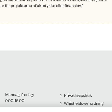
r for projekterne af aktstykke eller finanslov."
Mandag-fredag:
Privatlivspolitik
9.00-16.00​
Whistleblowerordning
Tilgængelighedserklæring
CVR-nr.: 77806113