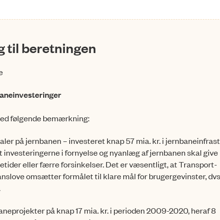
 til beretningen
e
baneinvesteringer
 med følgende bemærkning:
ler på jernbanen – investeret knap 57 mia. kr. i jernbaneinfra­s
t investeringerne i fornyelse og nyanlæg af jern­banen skal give
tider eller færre forsinkelser. Det er væsentligt, at Trans­port­
nans­love omsætter formålet til kla­re mål for brugergevinster, dvs
.
neprojekter på knap 17 mia. kr. i perioden 2009-2020, heraf 8