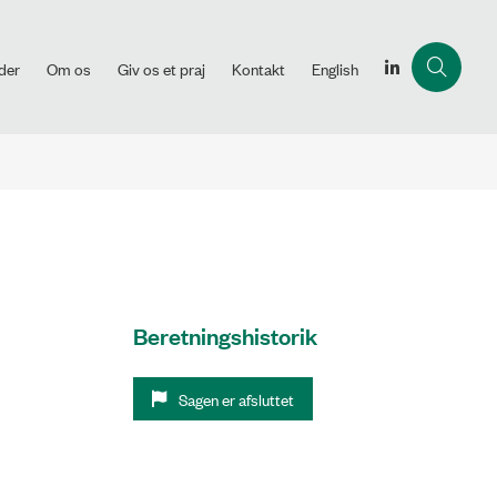
der
Om os
Giv os et praj
Kontakt
English
Beretningshistorik
Sagen er afsluttet