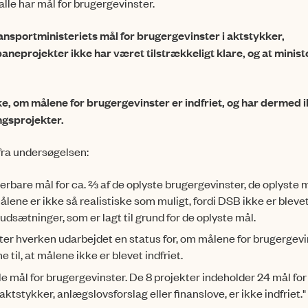
 alle har mål for brugergevinster.
ansportministe­ri­ets mål for brugergevinster i aktstykker,
aneprojekter ikke har været til­stræk­keligt klare, og at minist
ke, om målene for brugergevinster er indfriet, og har dermed 
ngsprojekter.
fra undersøgel­sen:
erbare mål for ca. ⅔ af de oplyste brugergevinster, de oplyste m
ålene er ikke så realistiske som muligt, fordi DSB ikke er bleve
udsætninger, som er lagt til grund for de oplyste mål.
ter hverken ud­ar­bej­det en status for, om målene for brugergev
 til, at målene ikke er blevet indfriet.
le mål for bruger­ge­vin­ster. De 8 projekter indeholder 24 mål for
ktstykker, anlægslovsforslag eller finans­love, er ikke indfriet."