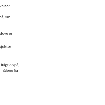
kelser.
 på, om
slove er
ojekter
fulgt op på,
m målene for