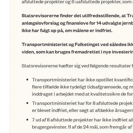
afsluttede ­projekter og 6 uafslut­­tede projekter, som
Statsrevisorerne finder det utilfredsstillende, at Tr
anlægslovforslag og finanslove for 14 ud­valg­te jernb
ikke har fulgt op på, om målene er indfriet.
Transportministeriet og Folketinget ved således ik
viden, som kan bruges fremadrettet i nye investeri
Statsrevisorerne hæfter sig ved følgende resultater 
Transportministeriet har ikke opstillet kvantific
flere tilfælde ikke tydeligt tidsafgrænsede, og m
inddraget i arbejdet med at kvalitetssikre de for
Transportministeriet har for 8 afsluttede projek
er blevet indfriet, eller søgt at afdække årsagerne
7 ud af 8 afsluttede projekter har ikke indfriet al
brugergevinster. 11 af de 24 mål, som fremgår af a