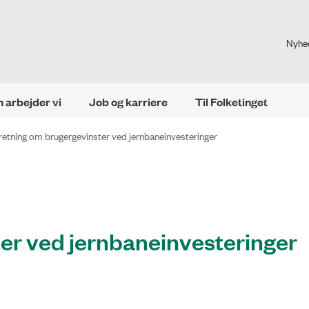
Nyhe
 arbejder vi
Job og karriere
Til Folketinget
retning om brugergevinster ved jernbaneinvesteringer
er ved jernbaneinvesteringer