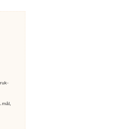
truk­
. mål,