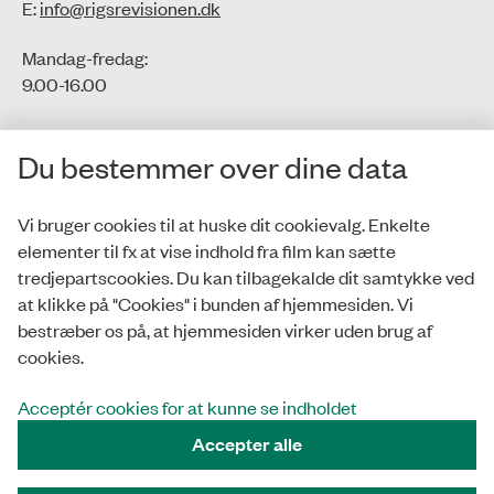
E:
info@rigsrevisionen.dk
Mandag-fredag:
9.00-16.00​
CVR-nr.: 77806113
Du bestemmer over dine data
EAN-nr.: 5798000016002
Vi bruger cookies til at huske dit cookievalg. Enkelte
elementer til fx at vise indhold fra film kan sætte
Privatlivspolitik
tredjepartscookies. Du kan tilbagekalde dit samtykke ved
at klikke på "Cookies" i bunden af hjemmesiden. Vi
Whistleblowerordning
bestræber os på, at hjemmesiden virker uden brug af
Tilgængelighedserklæring
cookies.
Cookies
Acceptér cookies for at kunne se indholdet
Accepter alle
Tilmeld nyhedsbrev