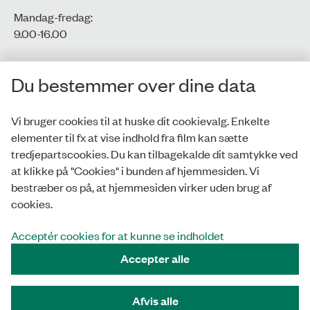
Mandag-fredag:
9.00-16.00​
CVR-nr.: 77806113
Du bestemmer over dine data
EAN-nr.: 5798000016002
Vi bruger cookies til at huske dit cookievalg. Enkelte
elementer til fx at vise indhold fra film kan sætte
Privatlivspolitik
tredjepartscookies. Du kan tilbagekalde dit samtykke ved
at klikke på "Cookies" i bunden af hjemmesiden. Vi
Whistleblowerordning
bestræber os på, at hjemmesiden virker uden brug af
Tilgængelighedserklæring
cookies.
Cookies
Acceptér cookies for at kunne se indholdet
Accepter alle
Tilmeld nyhedsbrev
Afvis alle