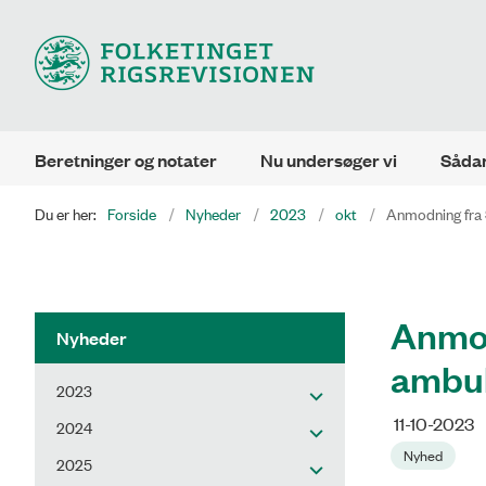
Beretninger og notater
Nu undersøger vi
Sådan
Du er her:
Forside
Nyheder
2023
okt
Anmodning fra 
Anmod
Nyheder
ambul
2023
11-10-2023
2024
Nyhed
2025