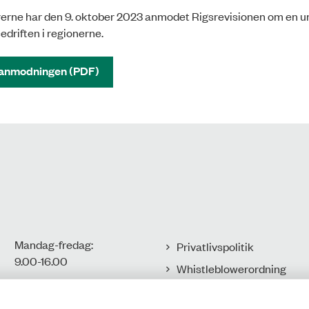
rerne har den 9. oktober 2023 anmodet Rigsrevisionen om en 
driften i regionerne.
 anmodningen (PDF)
Mandag-fredag:
Privatlivspolitik
9.00-16.00​
Whistleblowerordning
Tilgængelighedserklæring
CVR-nr.: 77806113