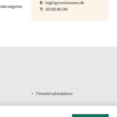
E:
ls@rigsrevisionen.dk
undersøgelse
T:
33 92 85 06
Tilmeld nyhedsbrev