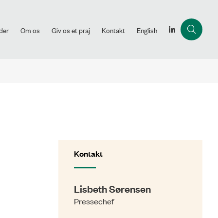
der
Om os
Giv os et praj
Kontakt
English
Kontakt
Lisbeth Sørensen
Pressechef