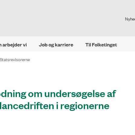
Nyhe
 arbejder vi
Job og karriere
Til Folketinget
Statsrevisorerne
ning om undersøgelse af
ancedriften i regionerne