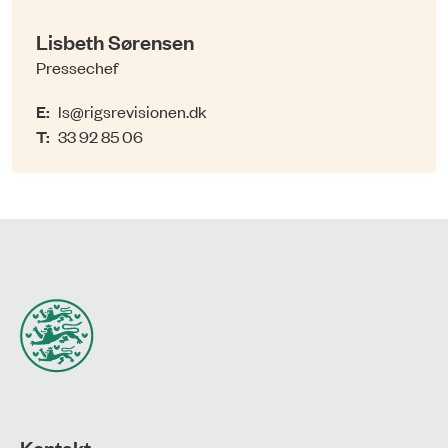
Lisbeth Sørensen
Pressechef
E:
ls@rigsrevisionen.dk
T:
33 92 85 06
Kontakt