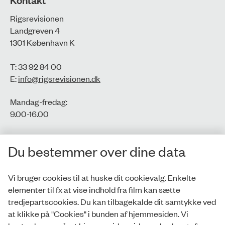
Rigsrevisionen
Landgreven 4
1301 København K
T: 33 92 84 00
E:
info@rigsrevisionen.dk
Mandag-fredag:
9.00-16.00​
CVR-nr.: 77806113
Du bestemmer over dine data
EAN-nr.: 5798000016002
Vi bruger cookies til at huske dit cookievalg. Enkelte
elementer til fx at vise indhold fra film kan sætte
Privatlivspolitik
tredjepartscookies. Du kan tilbagekalde dit samtykke ved
at klikke på "Cookies" i bunden af hjemmesiden. Vi
Whistleblowerordning