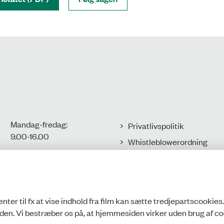
Mandag-fredag:
Privatlivspolitik
9.00-16.00​
Whistleblowerordning
Tilgængelighedserklæring
CVR-nr.: 77806113
EAN-nr.:
Cookies
5798000016002
nter til fx at vise indhold fra film kan sætte tredjepartscookies
den. Vi bestræber os på, at hjemmesiden virker uden brug af co