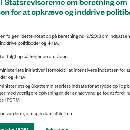
til Statsrevisorerne om beretning om
en for at opkræve og inddrive politi
en følger i dette notat op på beretning nr. 19/2018 om indsatsen 
nddrive politibøder og -krav.
atet fulgt op på følgende områder:
inisteriets initiativer i forhold til at intensivere indsatsen for a
øder og -krav
ministeriets og Skatteministeriets indsats for at rydde op i og 
ger med yderligere oplysninger, der er nødvendige for, at fordri
es i PSRM.
en vurderer, at sagen kan afsluttes.
notatet (PDF)
Følg sagen