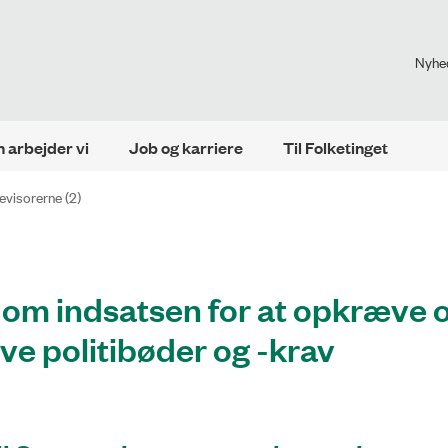
Nyhe
 arbejder vi
Job og karriere
Til Folketinget
revisorerne (2)
 om indsatsen for at opkræve 
ve politibøder og -krav