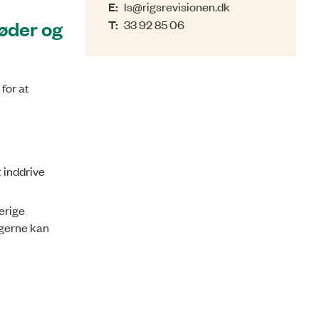
E:
ls@rigsrevisionen.dk
bøder og
T:
33 92 85 06
for at
t inddrive
berige
ngerne kan