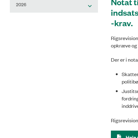
Notat 
2026
indsats
-krav.
Rigsrevision
opkræve og i
Der er i not
Skattem
politib
Justits
fordrin
inddriv
Rigsrevision
Hele 