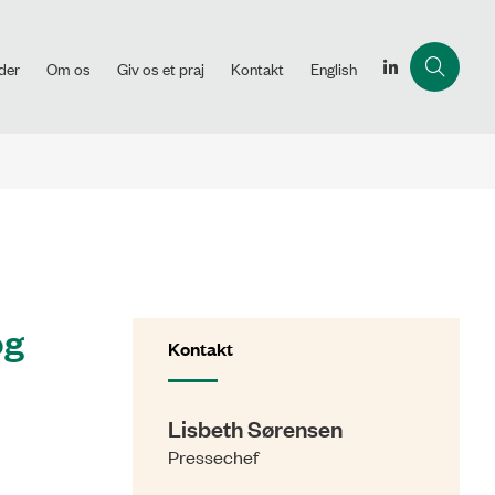
der
Om os
Giv os et praj
Kontakt
English
og
Kontakt
Lisbeth Sørensen
Pressechef