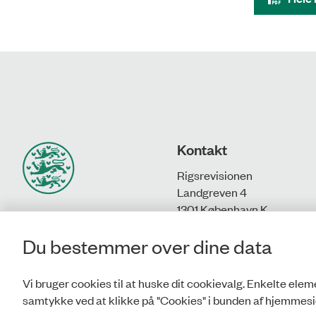
Kontakt
Rigsrevisionen
Landgreven 4
1301 København K
Du bestemmer over dine data
T: 33 92 84 00
E:
info@rigsrevisionen.dk
Vi bruger cookies til at huske dit cookievalg. Enkelte eleme
samtykke ved at klikke på "Cookies" i bunden af hjemmesi