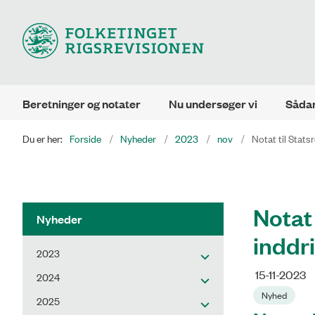
Beretninger og notater
Nu undersøger vi
Sådan
Du er her:
Forside
Nyheder
2023
nov
Notat til Stats
Notat
Nyheder
inddri
2023
15-11-2023
2024
Nyhed
2025