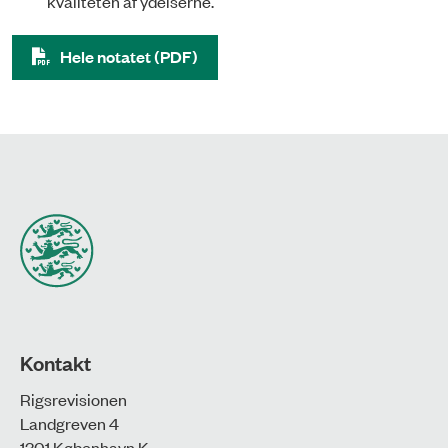
kvaliteten af ydelserne.
Hele notatet (PDF)
Kontakt
Rigsrevisionen
Landgreven 4
1301 København K