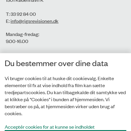
T: 33 92 84 00
E:
info@rigsrevisionen.dk
Mandag-fredag:
9.00-16.00​
CVR-nr.: 77806113
Du bestemmer over dine data
EAN-nr.: 5798000016002
Vi bruger cookies til at huske dit cookievalg. Enkelte
elementer til fx at vise indhold fra film kan sætte
Privatlivspolitik
tredjepartscookies. Du kan tilbagekalde dit samtykke ved
at klikke på "Cookies" i bunden af hjemmesiden. Vi
Whistleblowerordning
bestræber os på, at hjemmesiden virker uden brug af
Tilgængelighedserklæring
cookies.
Cookies
Acceptér cookies for at kunne se indholdet