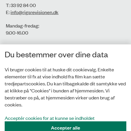
T: 33 92 84 00
E:
info@rigsrevisionen.dk
Mandag-fredag:
9.00-16.00​
CVR-nr.: 77806113
Du bestemmer over dine data
EAN-nr.: 5798000016002
Vi bruger cookies til at huske dit cookievalg. Enkelte
elementer til fx at vise indhold fra film kan sætte
Privatlivspolitik
tredjepartscookies. Du kan tilbagekalde dit samtykke ved
at klikke på "Cookies" i bunden af hjemmesiden. Vi
Whistleblowerordning
bestræber os på, at hjemmesiden virker uden brug af
Tilgængelighedserklæring
cookies.
Cookies
Acceptér cookies for at kunne se indholdet
Accepter alle
Tilmeld nyhedsbrev