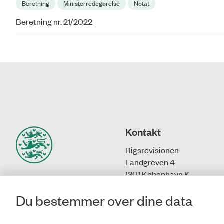
Beretning
Ministerredegørelse
Notat
Beretning nr. 21/2022
Kontakt
Rigsrevisionen
Landgreven 4
1301 København K
Du bestemmer over dine data
T: 33 92 84 00
E:
info@rigsrevisionen.dk