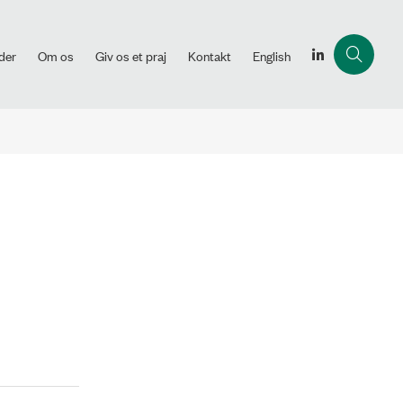
der
Om os
Giv os et praj
Kontakt
English