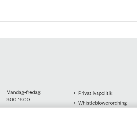
Mandag-fredag:
Privatlivspolitik
9.00-16.00​
Whistleblowerordning
Tilgængelighedserklæring
CVR-nr.: 77806113
EAN-nr.:
Cookies
5798000016002