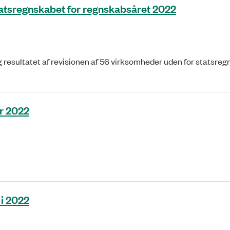
tatsregnskabet for regnskabsåret 2022
g resultatet af revisionen af 56 virksomheder uden for statsreg
or 2022
 i 2022