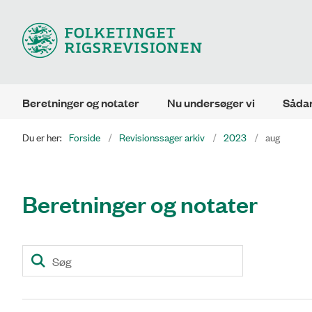
Beretninger og notater
Nu undersøger vi
Sådan
Du er her:
Forside
Revisionssager arkiv
2023
aug
Beretninger og notater
Søg