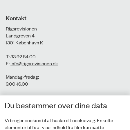
Kontakt
Rigsrevisionen
Landgreven 4
1301 København K
T: 33 92 84 00
E:
info@rigsrevisionen.dk
Mandag-fredag:
9.00-16.00​
CVR-nr.: 77806113
Du bestemmer over dine data
EAN-nr.: 5798000016002
Vi bruger cookies til at huske dit cookievalg. Enkelte
elementer til fx at vise indhold fra film kan sætte