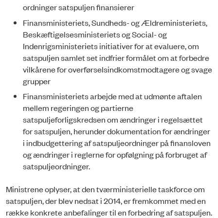
ordninger satspuljen finansierer
Finansministeriets, Sundheds- og Ældreministeriets,
Beskæftigelsesministeriets og Social- og
Indenrigsministeriets initiativer for at evaluere, om
satspuljen samlet set indfrier formålet om at forbedre
vilkårene for overførselsindkomstmodtagere og svage
grupper
Finansministeriets arbejde med at udmønte aftalen
mellem regeringen og partierne
satspuljeforligskredsen om ændringer i regelsættet
for satspuljen, herunder dokumentation for ændringer
i indbudgettering af satspuljeordninger på finansloven
og ændringer i reglerne for opfølgning på forbruget af
satspuljeordninger.
Ministrene oplyser, at den tværministerielle taskforce om
satspuljen, der blev nedsat i 2014, er fremkommet med en
række konkrete anbefalinger til en forbedring af satspuljen.