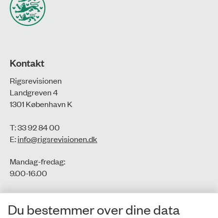
Kontakt
Rigsrevisionen
Landgreven 4
1301 København K
T: 33 92 84 00
E:
info@rigsrevisionen.dk
Mandag-fredag:
9.00-16.00​
CVR-nr.: 77806113
Du bestemmer over dine data
EAN-nr.: 5798000016002