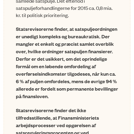
samlede satspulje. Det efterlod i
satspuljeforhandlingerne for 2015 ca. 0,8 mia.
kr. til politisk prioritering.
Statsrevisorerne finder, at satspuljeordningen
er unødigt kompleks og bureaukratisk. Der
mangler et enkelt og præcist samlet overblik
over, hvilke ordninger satspuljen finansierer.
Derfor er det usikkert, om det oprindelige
formål om en løbende omfordeling af
overførselsindkomster tilgodeses, når kun ca.
6 % af puljen omfordeles, mens de øvrige 94 %
allerede er fordelt som permanente bevillinger
på finansloven.
Statsrevisorerne finder det ikke
tilfredsstillende, at Finansministeriets
arbejdsprocesser ved opgørelsen af
satsreguleringsprocenten og ved