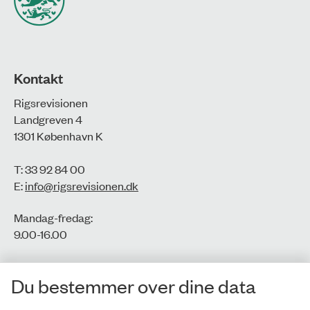
Kontakt
Rigsrevisionen
Landgreven 4
1301 København K
T: 33 92 84 00
E:
info@rigsrevisionen.dk
Mandag-fredag:
9.00-16.00​
CVR-nr.: 77806113
Du bestemmer over dine data
EAN-nr.: 5798000016002