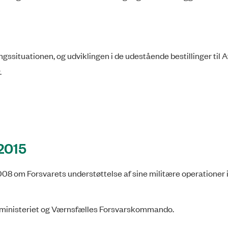
ngssituationen, og udviklingen i de udestående bestillinger til 
.
 2015
2008 om Forsvarets understøttelse af sine militære operationer 
ministeriet og Værnsfælles For­svars­kom­mando.