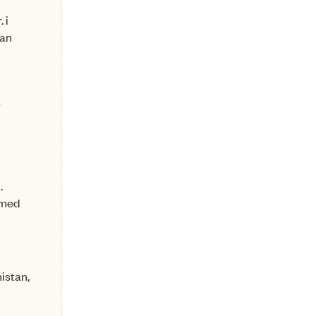
 i
kan
e
.
 med
istan,