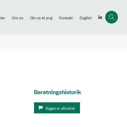
der
Om os
Giv os et praj
Kontakt
English
Beretningshistorik
Sagen er afsluttet