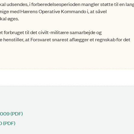
al udsendes, i forberedelsesperioden mangler støtte til en lan
 enige med Hærens Operative Kommando i, at såvel
kal øges.
t forbruget til det civilt-militære samarbejde og
enstiller, at Forsvaret snarest aflægger et regnskab for det
2009 (PDF)
0 (PDF)