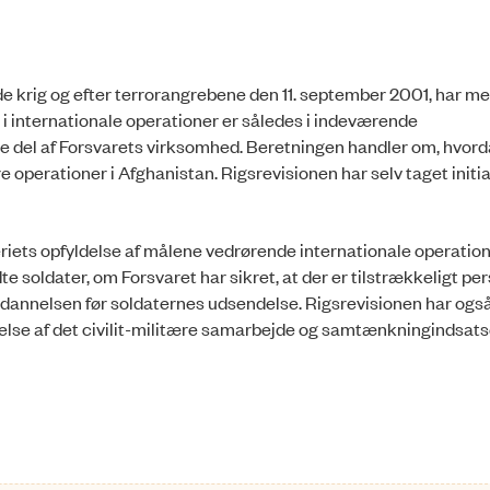
de krig og efter terrorangrebene den 11. september 2001, har me
 i internationale operationer er således i indeværende
e del af Forsvarets virksomhed. Beretningen handler om, hvor
operationer i Afghanistan. Rigsrevisionen har selv taget initiat
riets opfyldelse af målene vedrørende internationale operatione
te soldater, om Forsvaret har sikret, at der er tilstrækkeligt p
 uddannelsen før soldaternes udsendelse. Rigsrevisionen har ogs
else af det civilit-militære samarbejde og samtænkningindsats