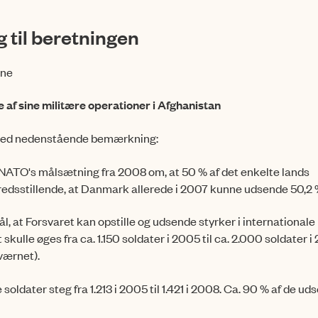
 til beretningen
rne
 af sine militære operationer i Afghanistan
t med nedenstående bemærkning:
 NATO's målsætning fra 2008 om, at 50 % af det enkelte lands
reds­stillende, at Danmark allerede i 2007 kunne udsende 50,2 
, at Forsvaret kan opstille og ud­sende styrker i internationale
skulle øges fra ca. 1.150 soldater i 2005 til ca. 2.000 soldater 
værnet).
soldater steg fra 1.213 i 2005 til 1.421 i 2008. Ca. 90 % af de ud