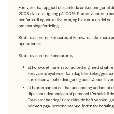
Forsvaret har opgjort de samlede omkostninger til de int
2008, dvs. en stigning på 100 %. Statsrevisorer­ne bem
henføres til øgede aktiviteter, og hvor stor en del der
omkostningsfordeling.
Statsrevisorerne kritiserer, at Forsvaret ikke mere p
operationer.
Statsrevisorerne konstaterer,
at Forsvaret har en stor udfordring med at sikre
Forsvarets systemer kan dog tilrettelægges, så 
størrelsen af beholdninger og udestående lever
at hæren samlet set har udsendt og uddannet de
tilpasset uddannelsen af personel i forhold til de
Forsvaret har dog i flere tilfælde haft vanskel
primært pga. personelmangel inden for befaling