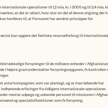
ernationale operationer til 1,2 mia. kr. i 2005 og til 2,4 mia. kr.
ærker, at det er uklart, hvor stor en del af denne stigning der 
 kan henføres til, at Forsvaret har æn­dret principper for
ræcist kan opgøre det faktiske resurseforbrug til international
 tilstrækkelige forsyninger til de militære enheder i Afghanistan
de i højere grad understøtter forsyningsopgaven, fx kontrollen
inger.
t antal kompagnier, som var plan­lagt, og at man løbende har
 ind­høstede erfaringer fra tidligere internationale operationer.
igheder med at udpege og udsende personel til missionen i Afghan
smænd og specialist­funktioner som fx forsyning.