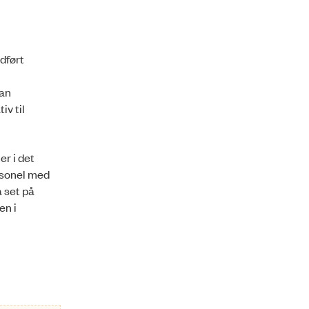
dført
dan
iv til
r i det
ersonel med
å set på
en i