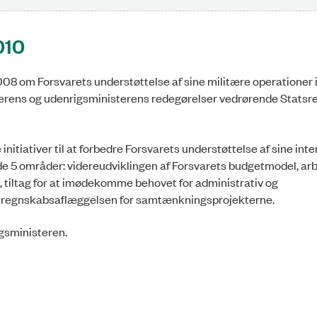
010
2008 om Forsvarets understøttelse af sine militære operationer 
terens og udenrigsministerens redegørelser vedrørende Statsr
nitiativer til at forbedre Forsvarets understøttelse af sine int
ende 5 områder: videreudviklingen af Forsvarets budgetmodel, a
 tiltag for at imødekomme behovet for administrativ og
 regnskabsaflæggelsen for samtænkningsprojekterne.
igsministeren.