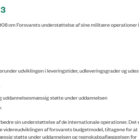
13
2008 om Forsvarets understøttelse af sine militære operationer 
runder udviklingen i leveringstider, udleveringsgrader og ude
r
 og uddannelsesmæssig støtte under uddannelsen
.
rbedre sin understøttelse af de internationale operationer. Det 
 videreudviklingen af forsvarets budgetmodel, tiltagene for at
ssig støtte under uddannelsen og regnskabsaflæggelsen for