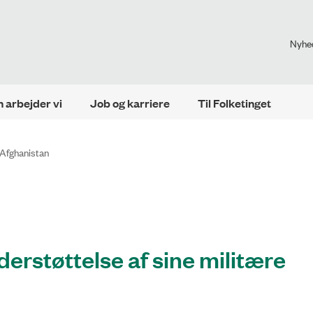
Nyhe
 arbejder vi
Job og karriere
Til Folketinget
 Afghanistan
erstøttelse af sine militære