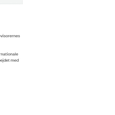
i
evisorernes
ernationale
rbejdet med