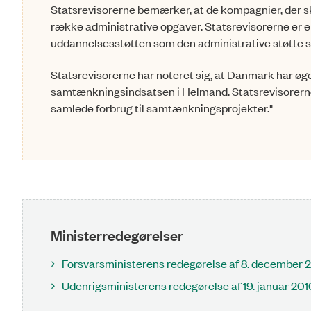
Statsrevisorerne bemærker, at de kompagnier, der sk
række administrative opgaver. Statsrevisorerne er
uddannelsesstøtten som den administrative støtte s
Statsrevisorerne har noteret sig, at Danmark har øge
samtænkningsindsatsen i Helmand. Statsrevisorerne h
samlede forbrug til samtænknings­projekter."
Ministerredegørelser
Forsvarsministerens redegørelse af 8. december 
Udenrigsministerens redegørelse af 19. januar 201