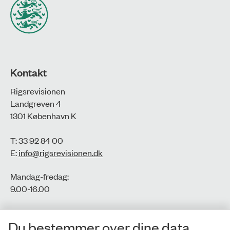
Kontakt
Rigsrevisionen
Landgreven 4
1301 København K
T: 33 92 84 00
E:
info@rigsrevisionen.dk
Mandag-fredag:
9.00-16.00​
CVR-nr.: 77806113
Du bestemmer over dine data
EAN-nr.: 5798000016002