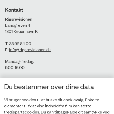
Kontakt
Rigsrevisionen
Landgreven 4
1301 København K
T: 33 92 84 00
E:
info@rigsrevisionen.dk
Mandag-fredag:
9.00-16.00​
CVR-nr.: 77806113
Du bestemmer over dine data
EAN-nr.: 5798000016002
Vi bruger cookies til at huske dit cookievalg. Enkelte
elementer til fx at vise indhold fra film kan sætte
Privatlivspolitik
tredjepartscookies. Du kan tilbagekalde dit samtykke ved