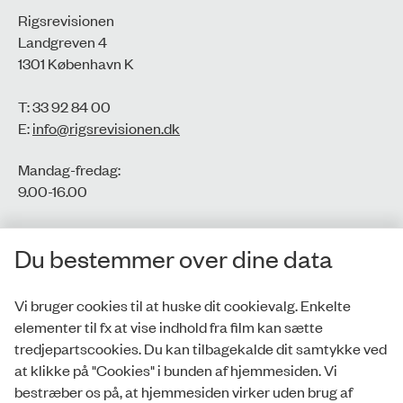
Rigsrevisionen
Landgreven 4
1301 København K
T: 33 92 84 00
E:
info@rigsrevisionen.dk
Mandag-fredag:
9.00-16.00​
CVR-nr.: 77806113
Du bestemmer over dine data
EAN-nr.: 5798000016002
Vi bruger cookies til at huske dit cookievalg. Enkelte
elementer til fx at vise indhold fra film kan sætte
Privatlivspolitik
tredjepartscookies. Du kan tilbagekalde dit samtykke ved
at klikke på "Cookies" i bunden af hjemmesiden. Vi
Whistleblowerordning
bestræber os på, at hjemmesiden virker uden brug af
Tilgængelighedserklæring